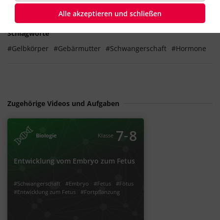
Alle akzeptieren und schließen
Schlagworte
#Gelbkörper
#Gebärmutter
#Schwangerschaft
#Hormone
Zugehörige Videos und Aufgaben
‐
7
8
Biologie
Klasse
Entwicklung vom Embryo zum Fetus
#Schwangerschaft
#Embryo
#Fetus
#Fötus
#Entwicklung zum Fetus
#Fortpflanzung