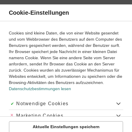
Direkt
zum
Cookie-Einstellungen
Suche
Menü
Inhalt
Schülerlexikon
Cookies sind kleine Daten, die von einer Website gesendet
Biologie
5. Klasse ‐ Abitur
und vom Webbrowser des Benutzers auf dem Computer des
Benutzers gespeichert werden, während der Benutzer surft.
Progesteron
Ihr Browser speichert jede Nachricht in einer kleinen Datei
namens Cookie. Wenn Sie eine andere Seite vom Server
anfordern, sendet Ihr Browser das Cookie an den Server
zurück. Cookies wurden als zuverlässiger Mechanismus für
Progesteron
: Ein
Gelbkörperhormon
, das v. a. im
Websites entwickelt, um Informationen zu speichern oder die
Gelbkörper
, aber auch in der
Placenta
und in geringen
Browsing-Aktivitäten des Benutzers aufzuzeichnen.
Mengen in den
Nebennieren
gebildet wird. Progesteron ist
Datenschutzbestimmungen lesen
an der Regulation aller Funktionen der weiblichen
Fruchtbarkeit beteiligt im Zusammenwirken mit den
Estrogenen
. Dazu gehören die
Befruchtung
der
Eizelle
, der
Akzeptiert:
Notwendige Cookies
Eitransport, die Vorbereitung der
Gebärmutterschleimhaut
zur Einnistung des Eies, die schwangerschaftserhaltende
Abgelehnt:
Marketing Cookies
Wirkung und der zyklische Aufund Abbau der
Aktuelle Einstellungen speichern
Gebärmutterschleimhaut während des
Menstruationszyklus
.
Abgelehnt:
Personalisierungs-Cookies