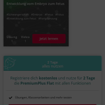
Entwicklung vom Embryo zum Fetus
#Schwangerschaft
#Embryo
#Fetus
#Fötus
#Entwicklung zum Fetus
#Fortpflanzung
Übung
Video
Jetzt lernen
1
1
2 Tage
alles nutzen
Registriere dich
kostenlos
und nutze für
2 Tage
die
PremiumPlus Flat
mit allen Funktionen
Übungen, Klassenarbeiten und mehr testen