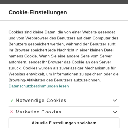
Direkt
zum
Cookie-Einstellungen
Suche
Menü
Inhalt
Schülerlexikon
Cookies sind kleine Daten, die von einer Website gesendet
Biologie
5. Klasse ‐ Abitur
und vom Webbrowser des Benutzers auf dem Computer des
Benutzers gespeichert werden, während der Benutzer surft.
Estrogene
Ihr Browser speichert jede Nachricht in einer kleinen Datei
namens Cookie. Wenn Sie eine andere Seite vom Server
anfordern, sendet Ihr Browser das Cookie an den Server
zurück. Cookies wurden als zuverlässiger Mechanismus für
Estrogene
(früher: Östrogene): unter den
Websites entwickelt, um Informationen zu speichern oder die
Geschlechtshormonen
eine Gruppe von
Browsing-Aktivitäten des Benutzers aufzuzeichnen.
Steroidhormonen
.Die wichtigsten Estrogene sind
Estradiol
Datenschutzbestimmungen lesen
(Östradiol),
Estron
(Östron) und
Estriol
(Östriol).
Die Estrogene werden in den
Follikeln
und im
Gelbkörper
Akzeptiert:
Notwendige Cookies
sowie in der
Nebennierenrinde
synthetisiert. Sie kommen
bei beiden Geschlechtern vor. Vor der Geschlechtsreife
Abgelehnt:
Marketing Cookies
bewirken sie die
Entwicklung der weiblichen
Geschlechtsorgane
und der sekundären
Aktuelle Einstellungen speichern
Abgelehnt:
Personalisierungs-Cookies
Geschlechtsmerkmale. Bei geschlechtsreifen Frauen bewirken