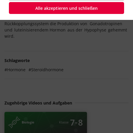
sie die Wucherung der
Gebärmutterschleimhaut
Alle akzeptieren und schließen
(
Menstruationszyklus
) und die Aufrechterhaltung der
Schwangerschaft
, wobei gleichzeitig in einem
Rückkopplungssystem die Produktion von Gonadotropinen
und
luteinisierendem Hormon
aus der
Hypophyse
gehemmt
wird.
Schlagworte
#Hormone
#Steroidhormone
Zugehörige Videos und Aufgaben
‐
7
8
Biologie
Klasse