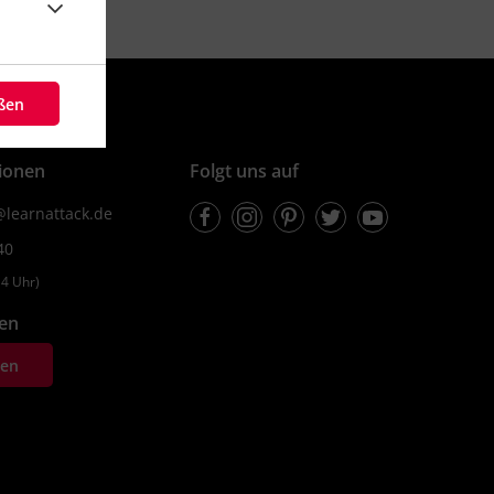
eßen
ionen
Folgt uns auf
Facebook
Instagram
Pinterest
Twitter
Youtube
learnattack.de
40
4 Uhr)
fen
ten