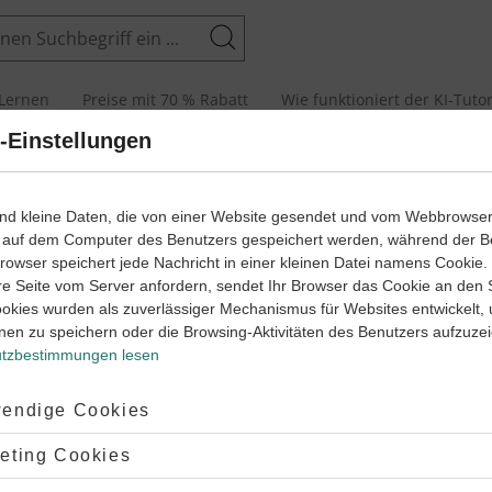
Suchen
Lernen
Preise mit 70 % Rabatt
Wie funktioniert der KI-Tuto
-Einstellungen
senarbeiten und Abiturprüfungen
ind kleine Daten, die von einer Website gesendet und vom Webbrowse
 auf dem Computer des Benutzers gespeichert werden, während der B
 Browser speichert jede Nachricht in einer kleinen Datei namens Cookie
re Seite vom Server anfordern, sendet Ihr Browser das Cookie an den 
ookies wurden als zuverlässiger Mechanismus für Websites entwickelt,
nen zu speichern oder die Browsing-Aktivitäten des Benutzers aufzuze
tzbestimmungen lesen
ptiert:
endige Cookies
lehnt:
eting Cookies