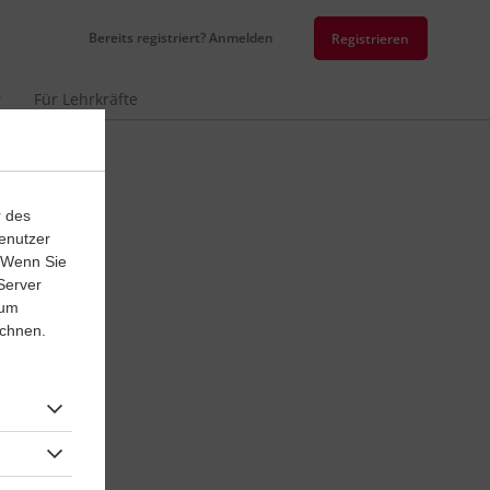
Bereits registriert? Anmelden
Registrieren
r
Für Lehrkräfte
r des
enutzer
. Wenn Sie
Server
 um
ichnen.