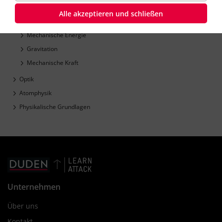
Zweidimensionale Bewegung
Alle akzeptieren und schließen
Wellenphänomene
Mechanische Energie
Gravitation
Mechanische Kraft
Optik
Atomphysik
Physikalische Grundlagen
Unternehmen
Über uns
Kontakt