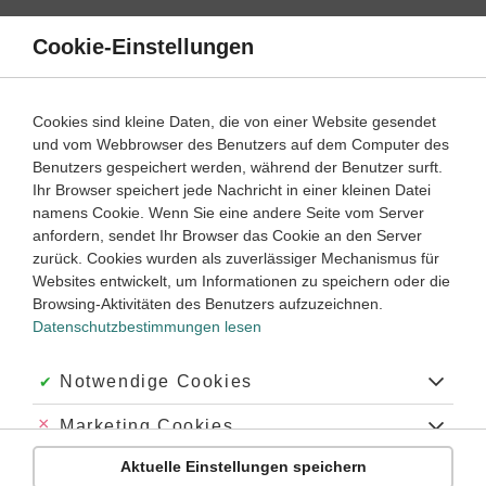
Direkt
zum
Cookie-Einstellungen
Suche
Menü
Inhalt
Eindimensionale konstante Bewegung
Cookies sind kleine Daten, die von einer Website gesendet
und vom Webbrowser des Benutzers auf dem Computer des
Klassenarbeiten und Abiturprüfungen
Benutzers gespeichert werden, während der Benutzer surft.
Ihr Browser speichert jede Nachricht in einer kleinen Datei
namens Cookie. Wenn Sie eine andere Seite vom Server
anfordern, sendet Ihr Browser das Cookie an den Server
zurück. Cookies wurden als zuverlässiger Mechanismus für
Physik
Websites entwickelt, um Informationen zu speichern oder die
Wärmelehre
Browsing-Aktivitäten des Benutzers aufzuzeichnen.
Datenschutzbestimmungen lesen
Elektrizität
Mechanik
Akzeptiert:
Notwendige Cookies
Kinetik
Abgelehnt:
Marketing Cookies
Eindimensionale beschleunigte Bewegung
Kinetische Energie
Aktuelle Einstellungen speichern
Abgelehnt:
Personalisierungs-Cookies