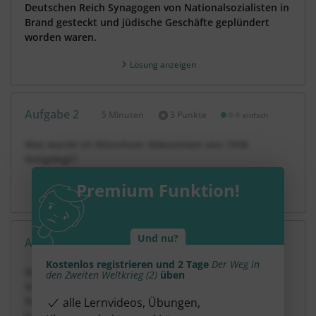
Deutschen Reich Synagogen von Nationalsozialisten in
Brand gesteckt und jüdische Geschäfte geplündert
worden waren.
Lösung anzeigen
Aufgabe 2
5 Minuten
3 Punkte
einfach
Dauer:
Was wurde im Münchner Abkommen von 1938
festgelegt?
Premium Funktion!
Lösung anzeigen
Und nu?
Aufgabe 3
10 Minuten
10 Punkte
schwer
Dauer:
Kostenlos registrieren und 2 Tage
Der Weg in
Nenne mindestens zwei außenpolitische
den Zweiten Weltkrieg (2)
üben
Vorkommnisse, mit denen Hitler dem Ausland seine
alle Lernvideos, Übungen,
Friedfertigkeit demonstrieren wollte, und erkläre sie