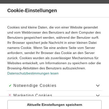
Direkt
zum
Cookie-Einstellungen
Suche
Menü
Inhalt
Klassenarbeiten
Cookies sind kleine Daten, die von einer Website gesendet
Klassenarbeit
und vom Webbrowser des Benutzers auf dem Computer des
Geschichte
9. ‐ 10. Klasse
Empfohlen von
Benutzers gespeichert werden, während der Benutzer surft.
Tutorin Noemi
Ihr Browser speichert jede Nachricht in einer kleinen Datei
Der Weg in den Zweiten Weltkrieg (2)
namens Cookie. Wenn Sie eine andere Seite vom Server
anfordern, sendet Ihr Browser das Cookie an den Server
Dauer:
45 Minuten
zurück. Cookies wurden als zuverlässiger Mechanismus für
Websites entwickelt, um Informationen zu speichern oder die
Browsing-Aktivitäten des Benutzers aufzuzeichnen.
Datenschutzbestimmungen lesen
Aufgabe 1
20 Minuten
15 Punkte
schwer
Dauer:
Akzeptiert:
Notwendige Cookies
Fasse die Quelle inhaltlich zusammen und analysiere
Abgelehnt:
Marketing Cookies
sie im Hinblick auf die vorangegangenen Ereignisse.
Aktuelle Einstellungen speichern
Die unten abgedruckten „Verordnung über eine
Abgelehnt:
Personalisierungs-Cookies