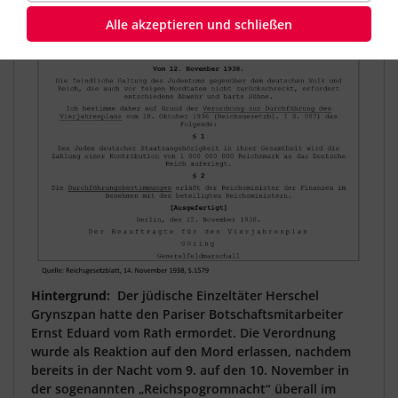
Sühneleistung der Juden deutscher
Staatsangehörigkeit“ aus dem Jahr 1938 lautet:
Alle akzeptieren und schließen
Hintergrund:
Der jüdische Einzeltäter Herschel
Grynszpan hatte den Pariser Botschaftsmitarbeiter
Ernst Eduard vom Rath ermordet. Die Verordnung
wurde als Reaktion auf den Mord erlassen, nachdem
bereits in der Nacht vom 9. auf den 10. November in
der sogenannten „Reichspogromnacht“ überall im