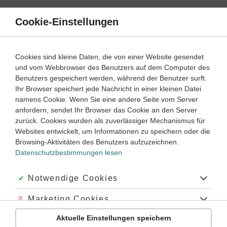
Direkt
zum
Cookie-Einstellungen
Suche
Menü
Inhalt
Klassenarbeiten
Cookies sind kleine Daten, die von einer Website gesendet
und vom Webbrowser des Benutzers auf dem Computer des
Klassenarbeiten und Abiturprüfungen
Benutzers gespeichert werden, während der Benutzer surft.
Ihr Browser speichert jede Nachricht in einer kleinen Datei
namens Cookie. Wenn Sie eine andere Seite vom Server
anfordern, sendet Ihr Browser das Cookie an den Server
zurück. Cookies wurden als zuverlässiger Mechanismus für
Englisch
Websites entwickelt, um Informationen zu speichern oder die
Grammatik
Browsing-Aktivitäten des Benutzers aufzuzeichnen.
Datenschutzbestimmungen lesen
Arbeitstechniken und Methoden
Textarbeit
Akzeptiert:
Notwendige Cookies
Wortschatz
Abgelehnt:
Marketing Cookies
Vokabeln
Aktuelle Einstellungen speichern
Abgelehnt:
Personalisierungs-Cookies