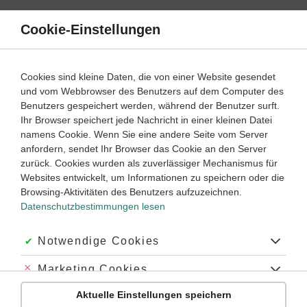
Direkt
zum
Cookie-Einstellungen
Suche
Menü
Inhalt
Klassenarbeiten
Cookies sind kleine Daten, die von einer Website gesendet
und vom Webbrowser des Benutzers auf dem Computer des
Klassenarbeiten und Abiturprüfungen
Benutzers gespeichert werden, während der Benutzer surft.
Ihr Browser speichert jede Nachricht in einer kleinen Datei
namens Cookie. Wenn Sie eine andere Seite vom Server
anfordern, sendet Ihr Browser das Cookie an den Server
zurück. Cookies wurden als zuverlässiger Mechanismus für
Englisch
Websites entwickelt, um Informationen zu speichern oder die
Grammatik
Browsing-Aktivitäten des Benutzers aufzuzeichnen.
Datenschutzbestimmungen lesen
Wortarten
Satzarten
Akzeptiert:
Notwendige Cookies
Adverbialsätze
Abgelehnt:
Marketing Cookies
Aussagesätze
Bedingungssätze
Aktuelle Einstellungen speichern
Abgelehnt:
Personalisierungs-Cookies