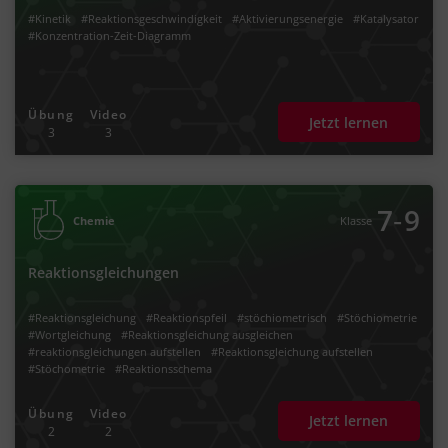
#Kinetik
#Reaktionsgeschwindigkeit
#Aktivierungsenergie
#Katalysator
#Konzentration-Zeit-Diagramm
Übung
Video
Jetzt lernen
3
3
‐
7
9
Chemie
Klasse
Reaktionsgleichungen
#Reaktionsgleichung
#Reaktionspfeil
#stöchiometrisch
#Stöchiometrie
#Wortgleichung
#Reaktionsgleichung ausgleichen
#reaktionsgleichungen aufstellen
#Reaktionsgleichung aufstellen
#Stöchometrie
#Reaktionsschema
Übung
Video
Jetzt lernen
2
2