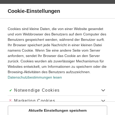
Direkt
zum
Cookie-Einstellungen
Suche
Menü
Inhalt
Reaktionsverläufe
Cookies sind kleine Daten, die von einer Website gesendet
und vom Webbrowser des Benutzers auf dem Computer des
Reaktionsverläufe – Lernwege
Benutzers gespeichert werden, während der Benutzer surft.
Ihr Browser speichert jede Nachricht in einer kleinen Datei
namens Cookie. Wenn Sie eine andere Seite vom Server
‐
9
10
anfordern, sendet Ihr Browser das Cookie an den Server
Chemie
Klasse
zurück. Cookies wurden als zuverlässiger Mechanismus für
Websites entwickelt, um Informationen zu speichern oder die
Chemisches Gleichgewicht
Browsing-Aktivitäten des Benutzers aufzuzeichnen.
Datenschutzbestimmungen lesen
#Aktivierungsenergie
#Katalysator
#Knallgasreaktion
#Gleichgewichtsreaktion
#reversible Reaktion
#Le Chatelier
Akzeptiert:
Notwendige Cookies
#Prinzip des geringsten Widerstandes
#Haber-Bosch-Verfahren
#Massenwirkungsgesetz
#Gleichgewichtskonstante
#Homöostase
Abgelehnt:
Marketing Cookies
Übung
Video
Jetzt lernen
5
5
Aktuelle Einstellungen speichern
Abgelehnt:
Personalisierungs-Cookies