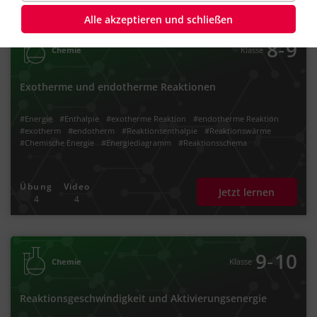
Alle akzeptieren und schließen
‐
8
9
Chemie
Klasse
Exotherme und endotherme Reaktionen
#Energie
#Enthalpie
#exotherme Reaktion
#endotherme Reaktion
#exotherm
#endotherm
#Reaktionsenthalpie
#Reaktionswärme
#Chemische Energie
#Energiediagramm
#Reaktionsschema
Übung
Video
Jetzt lernen
4
4
‐
9
10
Chemie
Klasse
Reaktionsgeschwindigkeit und Aktivierungsenergie