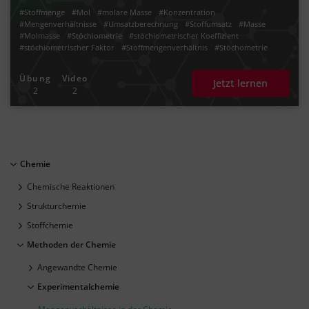
#Stoffmenge
#Mol
#molare Masse
#Konzentration
#Mengenverhältnisse
#Umsatzberechnung
#Stoffumsatz
#Masse
#Molmasse
#Stöchiometrie
#stöchiometrischer Koeffizient
#stöchiometrischer Faktor
#Stoffmengenverhältnis
#Stöchometrie
#Stöchiometrisches Rechnen
Übung
Video
Jetzt lernen
2
2
Chemie
Chemische Reaktionen
Strukturchemie
Stoffchemie
Methoden der Chemie
Angewandte Chemie
Experimentalchemie