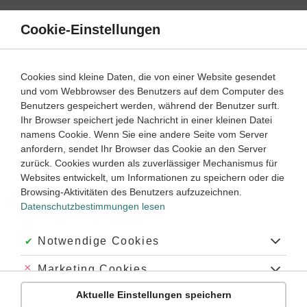
Direkt
zum
Cookie-Einstellungen
Suche
Menü
Inhalt
Mengenverhältnisse in der Chemie
Cookies sind kleine Daten, die von einer Website gesendet
und vom Webbrowser des Benutzers auf dem Computer des
Lernwege mit Erklär- und Anleitungsvideos
Benutzers gespeichert werden, während der Benutzer surft.
Ihr Browser speichert jede Nachricht in einer kleinen Datei
namens Cookie. Wenn Sie eine andere Seite vom Server
‐
9
10
anfordern, sendet Ihr Browser das Cookie an den Server
Chemie
Klasse
zurück. Cookies wurden als zuverlässiger Mechanismus für
Websites entwickelt, um Informationen zu speichern oder die
Konzentrationsangaben
Browsing-Aktivitäten des Benutzers aufzuzeichnen.
Datenschutzbestimmungen lesen
#Konzentration
#Lösungen
#Massenanteil
#Stoffmengenkonzentration
#Massenprozent
#Masseprozent
#Volumenkonzentration
#Volumenanteil
#Massenkonzentration
Akzeptiert:
Notwendige Cookies
#Solva
#Solvens
#gelöster Stoff
#Lösungsmittel
#Verdünnung
#Mol
#Stoffmenge
Abgelehnt:
Marketing Cookies
Übung
Video
Jetzt lernen
2
2
Aktuelle Einstellungen speichern
Abgelehnt:
Personalisierungs-Cookies