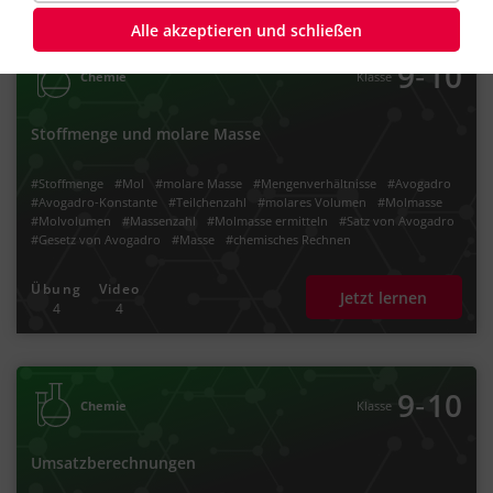
Alle akzeptieren und schließen
‐
9
10
Chemie
Klasse
Stoffmenge und molare Masse
#Stoffmenge
#Mol
#molare Masse
#Mengenverhältnisse
#Avogadro
#Avogadro-Konstante
#Teilchenzahl
#molares Volumen
#Molmasse
#Molvolumen
#Massenzahl
#Molmasse ermitteln
#Satz von Avogadro
#Gesetz von Avogadro
#Masse
#chemisches Rechnen
#Massenverhältnis
#Mengenschreibweise
#Stoffmengenberechnung
Übung
Video
Jetzt lernen
4
4
‐
9
10
Chemie
Klasse
Umsatzberechnungen