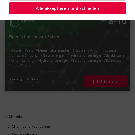
Alle akzeptieren und schließen
‐
8
10
Chemie
Klasse
Eigenschaften von Salzen
#Wasser
#Salz
#Ionen
#Ionengitter
#Kation
#Anion
#Lösung
#Ionische Bindung
#Gitterenergie
#Hydratationsenergie
#Salzkristalle
#Kältemischung
#Hydrationsenergie
#Solvationsenergie
#Salzwasser
#Ionen Chemie
Übung
Video
Jetzt lernen
2
2
Chemie
Chemische Reaktionen
Strukturchemie