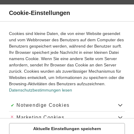
Direkt
zum
Cookie-Einstellungen
Suche
Menü
Inhalt
Wasser und Salze
Cookies sind kleine Daten, die von einer Website gesendet
und vom Webbrowser des Benutzers auf dem Computer des
Lernwege mit Erklär- und Anleitungsvideos
Benutzers gespeichert werden, während der Benutzer surft.
Ihr Browser speichert jede Nachricht in einer kleinen Datei
namens Cookie. Wenn Sie eine andere Seite vom Server
‐
8
10
anfordern, sendet Ihr Browser das Cookie an den Server
Chemie
Klasse
zurück. Cookies wurden als zuverlässiger Mechanismus für
Websites entwickelt, um Informationen zu speichern oder die
Eigenschaften des Wassers
Browsing-Aktivitäten des Benutzers aufzuzeichnen.
Datenschutzbestimmungen lesen
#Wasser
#Dichteanomalie
#Eis
#Wasserstoffbrücken
#Anomalie des Wassers
#Polarität
#Wassermolekül
#polare Atombindung
#Dipol
#Wasserstoffbrückenbindung
Akzeptiert:
Notwendige Cookies
#Siedepunktanomalie
Abgelehnt:
Marketing Cookies
Übung
Video
Jetzt lernen
2
3
Aktuelle Einstellungen speichern
Abgelehnt:
Personalisierungs-Cookies