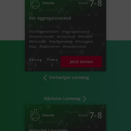
‐
7
8
Chemie
Klasse
Der Aggregatzustand
#Stoffeigenschaften
#Aggregatzustand
#Teilchenmodell
#Löslichkeit
#Modelle
#Reinstoffe
#Stoffgemische
#Flüssigkeit
#Gas
#Sublimieren
#resublimieren
#Kondensieren
#Verdampfen
#Schmelzen
#erstarren
#Phasenübergänge
#Dichte
Übung
Video
Jetzt lernen
#archimedisches Prinzip
2
2
#Prinzip des Archimedes
#Masse
#Volumen
#Dichteformel
#Auftrieb
#spezifisches Gewicht
#fest
#flüssig
Vorheriger Lernweg
#gasförmig
#Aggregatszustände
Nächster Lernweg
‐
7
8
Chemie
Klasse
Wässrige Lösungen