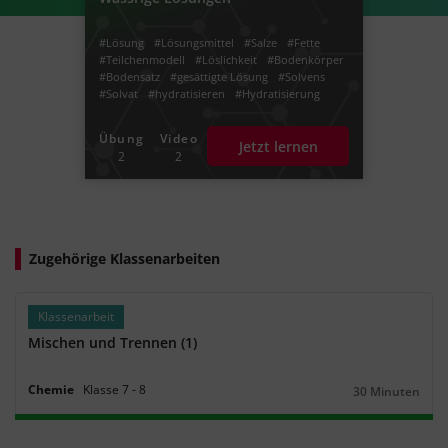
#Lösung
#Lösungsmittel
#Salze
#Fette
#Teilchenmodell
#Löslichkeit
#Bodenkörper
#Bodensatz
#gesättigte Lösung
#Solvens
#Solvat
#hydratisieren
#Hydratisierung
#Hydrathülle
#unpolar
#Salzwasser
Übung
Video
Jetzt lernen
2
2
Zugehörige Klassenarbeiten
Klassenarbeit
Mischen und Trennen (1)
Chemie
Klasse
7
‐
8
30 Minuten
Dauer: