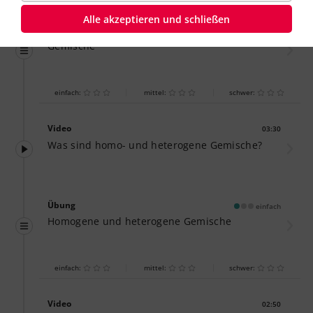
Alle akzeptieren und schließen
Übung
einfach
Gemische
einfach:
mittel:
schwer:
Video
03:30
Dauer:
Was sind homo- und heterogene Gemische?
Übung
einfach
Homogene und heterogene Gemische
einfach:
mittel:
schwer:
Video
02:50
Dauer: