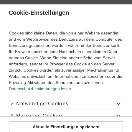
Direkt
zum
Cookie-Einstellungen
Suche
Menü
Inhalt
Struktur der Materie
Cookies sind kleine Daten, die von einer Website gesendet
und vom Webbrowser des Benutzers auf dem Computer des
Chemie
7. ‐ 8. Klasse
Benutzers gespeichert werden, während der Benutzer surft.
Empfohlen von
Ihr Browser speichert jede Nachricht in einer kleinen Datei
Tutor Lukas
namens Cookie. Wenn Sie eine andere Seite vom Server
Homogene und heterogene Gemische
anfordern, sendet Ihr Browser das Cookie an den Server
zurück. Cookies wurden als zuverlässiger Mechanismus für
Dauer:
50 Minuten
Websites entwickelt, um Informationen zu speichern oder die
Browsing-Aktivitäten des Benutzers aufzuzeichnen.
Datenschutzbestimmungen lesen
VIDEOS, AUFGABEN UND ÜBUNGEN
ZUGEHÖRIGE KLASSENARBEITEN
Akzeptiert:
Notwendige Cookies
Video
03:28
Abgelehnt:
Marketing Cookies
Dauer:
Reinstoffe und Stoffgemische
Aktuelle Einstellungen speichern
Abgelehnt:
Personalisierungs-Cookies