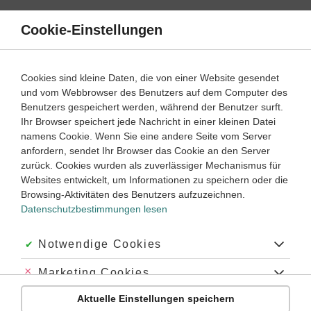
Direkt
zum
Cookie-Einstellungen
Suche
Menü
Inhalt
Schülerlexikon
Cookies sind kleine Daten, die von einer Website gesendet
Physik
5. Klasse ‐ Abitur
und vom Webbrowser des Benutzers auf dem Computer des
Benutzers gespeichert werden, während der Benutzer surft.
Kurzsichtigkeit und Weitsichtigkeit
Ihr Browser speichert jede Nachricht in einer kleinen Datei
namens Cookie. Wenn Sie eine andere Seite vom Server
anfordern, sendet Ihr Browser das Cookie an den Server
zurück. Cookies wurden als zuverlässiger Mechanismus für
Kurzsichtigkeit
und
Weitsichtigkeit
sind zwei häufige Formen
Websites entwickelt, um Informationen zu speichern oder die
von
Fehlsichtigkeit
, die man physikalisch als
Browsing-Aktivitäten des Benutzers aufzuzeichnen.
Abbildungsfehler
des „
Kamerasystems
Auge
“ verstehen
Datenschutzbestimmungen lesen
kann.
Durch unbewusste Muskelanspannung wird eine
Akzeptiert:
Notwendige Cookies
gesunde Augelinse immer so gekrümmt, dass das Bild auf der
Netzhaut
immer scharf ist, dies nennt man
Abgelehnt:
Marketing Cookies
Akkommodation
. Dies bedeutet, dass der Brennpunkt der
Linse genau in der (gekrümmten) Ebene der Netzhaut liegt.
Aktuelle Einstellungen speichern
Abgelehnt:
Personalisierungs-Cookies
Wenn dies nicht der Fall ist,
spricht man von
Kurzsichtigkeit
,