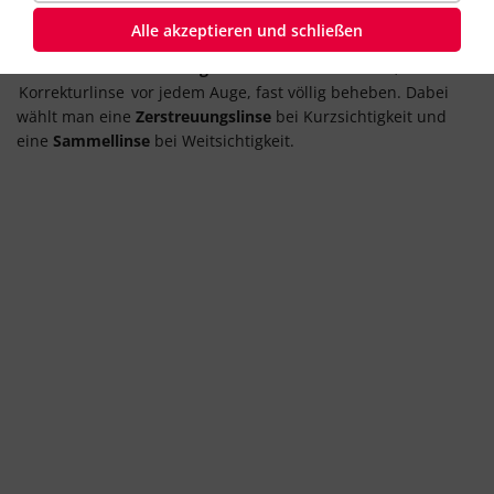
wenn der Brennpunkt
vor
der Netzhaut liegt, und von
Alle akzeptieren und schließen
Weitsichtigkeit
, wenn er
dahinter
liegt. Diese Sehfehler
lassen sich durch
Brillengläser
oder
Kontaktlinsen
, also eine
Korrekturlinse
vor jedem Auge, fast völlig beheben. Dabei
wählt man eine
Zerstreuungslinse
bei Kurzsichtigkeit und
eine
Sammellinse
bei Weitsichtigkeit.