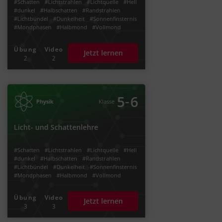
#Schatten
#Lichtstrahlen
#Lichtquelle
#Hell
#dunkel
#Halbschatten
#Randstrahlen
#Lichtbündel
#Dunkelheit
#Sonnenfinsternis
#Mondphasen
#Halbmond
#Vollmond
#Mond
Übung
Video
Jetzt lernen
2
2
‐
5
6
Physik
Klasse
Licht- und Schattenlehre
#Schatten
#Lichtstrahlen
#Lichtquelle
#Hell
#dunkel
#Halbschatten
#Randstrahlen
#Lichtbündel
#Dunkelheit
#Sonnenfinsternis
#Mondphasen
#Halbmond
#Vollmond
Übung
Video
Jetzt lernen
3
3