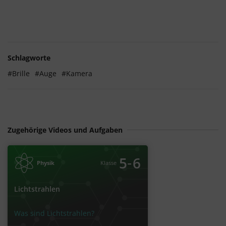
Schlagworte
#Brille
#Auge
#Kamera
Zugehörige Videos und Aufgaben
‐
5
6
Physik
Klasse
Lichtstrahlen
Was sind Lichtstrahlen?