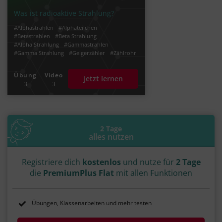
Was ist radioaktive Strahlung?
#Alphastrahlen
#Alphateilchen
#Betastrahlen
#Beta Strahlung
#Alpha Strahlung
#Gammastrahlen
#Gamma Strahlung
#Geigerzähler
#Zählrohr
#C14-Methode
#Uran
#Plutonium
#Radioaktivität
Übung
Video
Jetzt lernen
3
3
2 Tage
alles nutzen
Registriere dich
kostenlos
und nutze für
2 Tage
die
PremiumPlus Flat
mit allen Funktionen
Übungen, Klassenarbeiten und mehr testen