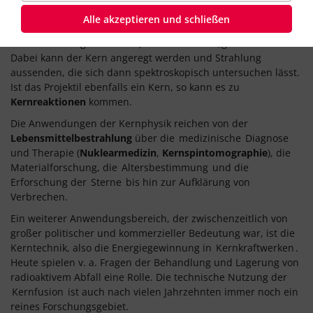
(Erzeugung von angeregten
Kernspinzuständen
). In
Alle akzeptieren und schließen
Streuexperimenten werden sog. Projektile (z. B. Elektronen,
Protonen oder ganze Kerne) auf einen Kern „geschossen“.
Dabei kann der Kern angeregt werden und Strahlung
aussenden, die sich dann spektroskopisch untersuchen lässt.
Ist das Projektil ebenfalls ein Kern, so kann es zu
Kernreaktionen
kommen.
Die Anwendungen der Kernphysik reichen von der
Lebensmittelbestrahlung
über die
medizinische
Diagnose
und Therapie (
Nuklearmedizin
,
Kernspintomographie
), die
Materialforschung, die
Altersbestimmung
und die
Erforschung der
Sterne
bis hin zur Aufklärung von
Verbrechen.
Ein weiterer Anwendungsbereich, der zwischenzeitlich von
großer politischer und kommerzieller Bedeutung war, ist die
Kerntechnik, also die Energiegewinnung in
Kernkraftwerken
.
Heute spielen v. a. Fragen der Behandlung und Lagerung von
radioaktivem Abfall eine Rolle. Die technische Nutzung der
Kernfusion
ist auch nach vielen Jahrzehnten immer noch ein
reines Forschungsgebiet.