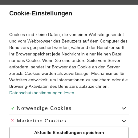
Direkt
zum
Cookie-Einstellungen
Suche
Menü
Inhalt
Schülerlexikon
Cookies sind kleine Daten, die von einer Website gesendet
Physik
5. Klasse ‐ Abitur
und vom Webbrowser des Benutzers auf dem Computer des
Benutzers gespeichert werden, während der Benutzer surft.
Kernphysik
Ihr Browser speichert jede Nachricht in einer kleinen Datei
namens Cookie. Wenn Sie eine andere Seite vom Server
anfordern, sendet Ihr Browser das Cookie an den Server
zurück. Cookies wurden als zuverlässiger Mechanismus für
Allgemein gesprochen ist die
Kernphysik
der Zweig der
Websites entwickelt, um Informationen zu speichern oder die
Physik, der die Struktur und der Wechselwirkungen von
Browsing-Aktivitäten des Benutzers aufzuzeichnen.
Atomkernen
untersucht.
Sie ist damit zwischen der
Datenschutzbestimmungen lesen
Atomphysik
und der
Hochenergie
- bzw.
Elementarteilchenphysik
liegt.
Akzeptiert:
Notwendige Cookies
Zu den experimentellen Methoden der Kernphysik gehören v.
a. die
Massenspektroskopie
, mit deren Hilfe die
Abgelehnt:
Marketing Cookies
Kernbindungsenergien
ermittelt werden können, die
Kernspektroskopie
(Spektroskopie der von Atomkernen
Aktuelle Einstellungen speichern
Abgelehnt:
Personalisierungs-Cookies
emittierten
Gammastrahlung
) sowie die
Kernspinresonanz