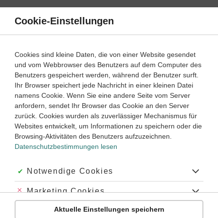
Direkt
zum
Cookie-Einstellungen
Suche
Menü
Inhalt
Schülerlexikon
Cookies sind kleine Daten, die von einer Website gesendet
Geschichte
5. Klasse ‐ Abitur
und vom Webbrowser des Benutzers auf dem Computer des
Benutzers gespeichert werden, während der Benutzer surft.
Maya
Ihr Browser speichert jede Nachricht in einer kleinen Datei
namens Cookie. Wenn Sie eine andere Seite vom Server
anfordern, sendet Ihr Browser das Cookie an den Server
zurück. Cookies wurden als zuverlässiger Mechanismus für
Maya
,
lateinamerikanische Hochkultur
von etwa 1000 v. Chr.
Websites entwickelt, um Informationen zu speichern oder die
bis zum 10. Jahrhundert n. Chr.
Browsing-Aktivitäten des Benutzers aufzuzeichnen.
Gesellschaftsstruktur
Datenschutzbestimmungen lesen
Die Maya errichteten in den Dschungeln Mittelamerikas
Akzeptiert:
Notwendige Cookies
Städte. Tempel und Paläste auf Stufenpyramiden bildeten die
Zentren. Tempel dienten als Fürstengräber. Städte führten
Abgelehnt:
Marketing Cookies
gegeneinander Krieg.
Die gesellschaftliche Ordnung war komplex. Ein Staatsrat, der
Aktuelle Einstellungen speichern
Abgelehnt:
Personalisierungs-Cookies
aus Häuptlingen, Priestern und einem Kriegsminister