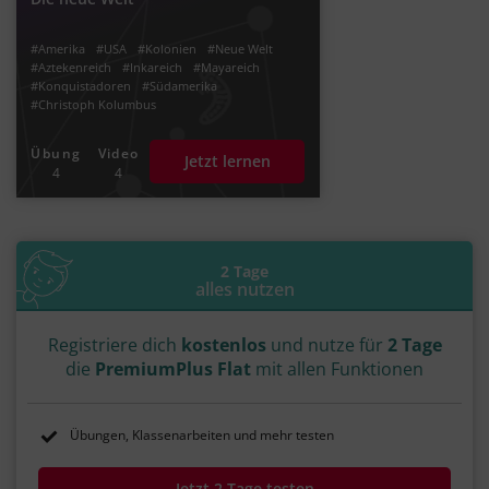
#Amerika
#USA
#Kolonien
#Neue Welt
#Aztekenreich
#Inkareich
#Mayareich
#Konquistadoren
#Südamerika
#Christoph Kolumbus
#Reiseroute nach Indien
#Indianer
#Kolonialismus
#Kolonialpolitik
Übung
Video
Jetzt lernen
#Eroberung und Expansion
#Hernan Cortes
4
4
#Habsburger
#Königreich Spanien
#Königreich Portugal
#Conquistadoren
#Columbus
#Tenochtitlan
#Sklaven
#Sklaverei
#1492
#1519
#Francisco Pizarro
#Spätmittelalter
#Frühe Neuzeit
2 Tage
#Kolonialreiche
#Mittelamerika
alles nutzen
#Nordamerika
#1493
#1494
#15. Jahrhundert
#Jh.
#16.
#Dreieckshandel
#East India Company
#Kolonialherrschaft
Registriere dich
kostenlos
und nutze für
2 Tage
#Entdeckungsreisen
#Entdeckungsfahrten
#Point of no Return
die
PremiumPlus Flat
mit allen Funktionen
Übungen, Klassenarbeiten und mehr testen
Jetzt 2 Tage testen