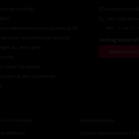
hst du’s richtig!
kundenservice@
klärt
030 / 208 499 6
wieso Medienkompetenz so wichtig ist
(Mo. ‐ Fr. von 10 ‐ 1
amit Ihr Kind fehlerfrei schreibt
Vertrag widerru
igen dir, wie’s geht!
Widerruf star
rkräfte
s sollten Sie wissen
 Eltern in den Schulferien
t
n und Übungen
Klassenarbeiten
nd Moleküle
Chemie Klassenarbeiten 7 K