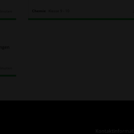
Chemie
Klasse
9
‐
10
Minuten
r:
ungen
Minuten
r:
Kontaktinformat