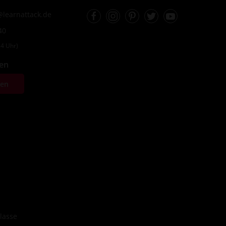
Facebook
Instagram
Pinterest
Twitter
Youtube
learnattack.de
40
4 Uhr)
fen
ten
lasse