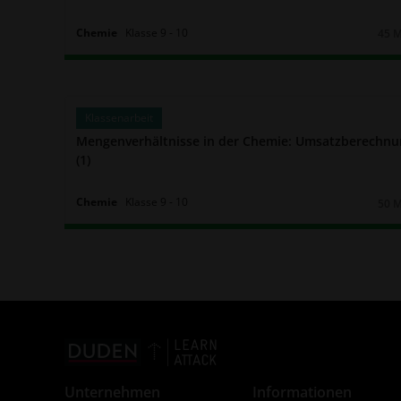
Chemie
Klasse
9
‐
10
45 
Daue
Klassenarbeit
Mengenverhältnisse in der Chemie: Umsatzberechn
(1)
Chemie
Klasse
9
‐
10
50 
Daue
Unternehmen
Informationen