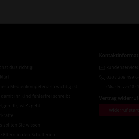
Kontaktinformat
hst du’s richtig!
kundenservice@
klärt
030 / 208 499 6
wieso Medienkompetenz so wichtig ist
(Mo. ‐ Fr. von 10 ‐ 1
amit Ihr Kind fehlerfrei schreibt
Vertrag widerru
igen dir, wie’s geht!
Widerruf star
rkräfte
s sollten Sie wissen
 Eltern in den Schulferien