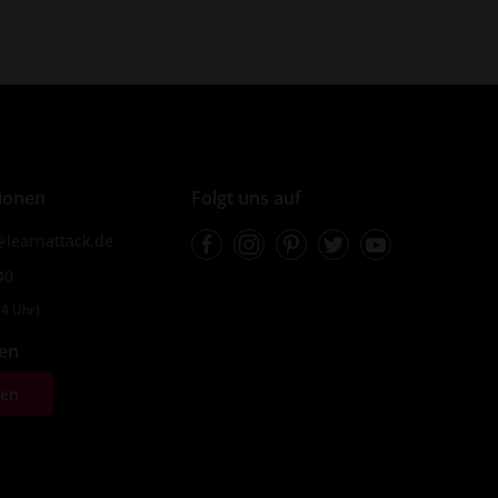
ionen
Folgt uns auf
Facebook
Instagram
Pinterest
Twitter
Youtube
learnattack.de
40
4 Uhr)
fen
ten