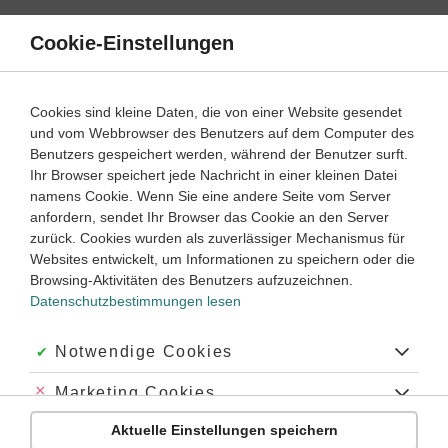
Direkt
zum
Cookie-Einstellungen
Suche
Menü
Inhalt
Schülerlexikon
Cookies sind kleine Daten, die von einer Website gesendet
Chemie
5. Klasse ‐ Abitur
und vom Webbrowser des Benutzers auf dem Computer des
Benutzers gespeichert werden, während der Benutzer surft.
Gay-Lussacsches Gesetz
Ihr Browser speichert jede Nachricht in einer kleinen Datei
namens Cookie. Wenn Sie eine andere Seite vom Server
anfordern, sendet Ihr Browser das Cookie an den Server
zurück. Cookies wurden als zuverlässiger Mechanismus für
[nach J. L. Gay-Lussac]: Ein Gesetz, das besagt: Bei
Websites entwickelt, um Informationen zu speichern oder die
konstantem Druck
p
ist das Volumen
V
einer bestimmten
Browsing-Aktivitäten des Benutzers aufzuzeichnen.
Menge eines
idealen Gases
der absoluten
Temperatur
T
Datenschutzbestimmungen lesen
direkt proportional (
Zustandsgleichung
):
V/T
= konst. (für
p
= konst.)
Akzeptiert:
Notwendige Cookies
Abgelehnt:
Marketing Cookies
Schlagworte
Aktuelle Einstellungen speichern
Abgelehnt:
Personalisierungs-Cookies