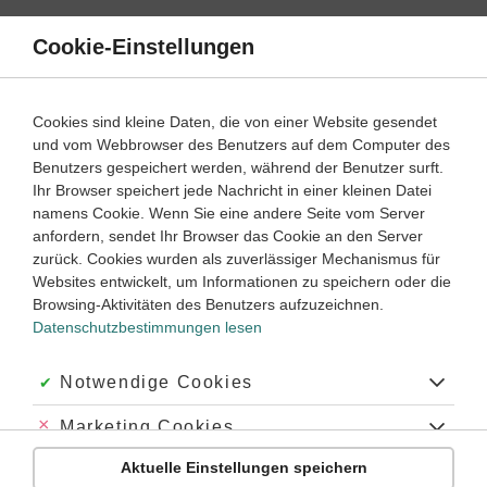
Direkt
zum
Cookie-Einstellungen
Suche
Menü
Inhalt
Schülerlexikon
Cookies sind kleine Daten, die von einer Website gesendet
Chemie
5. Klasse ‐ Abitur
und vom Webbrowser des Benutzers auf dem Computer des
Benutzers gespeichert werden, während der Benutzer surft.
Elektrophorese
Ihr Browser speichert jede Nachricht in einer kleinen Datei
namens Cookie. Wenn Sie eine andere Seite vom Server
anfordern, sendet Ihr Browser das Cookie an den Server
zurück. Cookies wurden als zuverlässiger Mechanismus für
[Kurzwort aus
Elektron
und griech. phoresis »das Tragen«]:
Websites entwickelt, um Informationen zu speichern oder die
Die Wanderung kolloidaler Teilchen unter der Einwirkung
Browsing-Aktivitäten des Benutzers aufzuzeichnen.
eines elektrischen Feldes. Die Elektrophorese wird v. a. in der
Datenschutzbestimmungen lesen
analytischen und präparativen Chemie zur
Analyse
von
Stoffgemischen und zur Trennung geringer Substanzmengen
verwendet. Eine besonders große Trennschärfe wird mit der
Akzeptiert:
Notwendige Cookies
Trägerelektrophorese erzielt, bei der man die zu trennenden
Substanzen auf mit
Lösungsmitteln
getränkte Träger
Abgelehnt:
Marketing Cookies
(Papierstreifen, Kieselgur u. a.) aufbringt. Eine besondere
Aktuelle Einstellungen speichern
Form der Trägerelektrophorese ist die Gelelektrophorese, bei
Abgelehnt:
Personalisierungs-Cookies