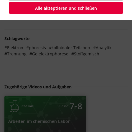
der z. B. Dextrangele als Trägermaterial verwendet werden.
Alle akzeptieren und schließen
Die Elektrophorese eignet sich besonders zur Trennung von
Makromolekülen.
Schlagworte
#Elektron
#phoresis
#kolloidaler Teilchen
#Analytik
#Trennung
#Gelelektrophorese
#Stoffgemisch
Zugehörige Videos und Aufgaben
‐
7
8
Chemie
Klasse
Arbeiten im chemischen Labor