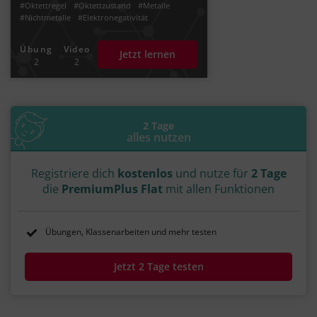
#Oktettregel
#Oktettzustand
#Metalle
#Nichtmetalle
#Elektronegativität
#Bindungselektronenpaar
#Bindungselektronen
#polar
Übung
Video
Jetzt lernen
#polare Verbindung
#Polarität
#Atomradius
2
2
#Kernladung
#Bindungsarten
#Elektronenpaarbindung
#kovalente Bindung
#Atombindung
#Ionische Bindung
#Periodensystem der Elemente
#Pauling
2 Tage
alles nutzen
Registriere dich
kostenlos
und nutze für
2 Tage
die
PremiumPlus Flat
mit allen Funktionen
Übungen, Klassenarbeiten und mehr testen
Jetzt 2 Tage testen