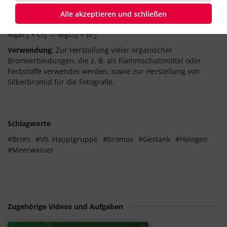
Gewinnung
: Aus Meerwassersolen; das Brom wird durch
Alle akzeptieren und schließen
Einleiten von Chlor aus den gelösten
Bromiden
freigesetzt:
MgBr
+ Cl
→ MgCl
+ Br
2
2
2
2
Verwendung
: Zur Herstellung vieler organischer
Bromverbindungen, die z. B. als Flammschutzmittel oder
Farbstoffe verwendet werden, sowie zur Herstellung von
Silberbromid für die Fotografie.
Schlagworte
#Brom
#VII. Hauptgruppe
#bromos
#Gestank
#Halogen
#Meerwasser
Zugehörige Videos und Aufgaben