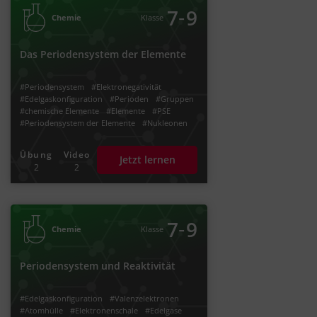
‐
7
9
Chemie
Klasse
Das Periodensystem der Elemente
#Periodensystem
#Elektronegativität
#Edelgaskonfiguration
#Perioden
#Gruppen
#chemische Elemente
#Elemente
#PSE
#Periodensystem der Elemente
#Nukleonen
#Protonen
#Neutronen
#Elektronen
#Hauptgruppen
#Chemisches Element
Übung
Video
Jetzt lernen
#Protonenzahl
#chemisches Symbol
2
2
#Ordnungszahl
#Atommasse
#Massenzahl
#Atomkern
#Kernladungszahl
#Schalen
#Elektronenschalen
#Valenzschale
#Valenzelektronen
#Nebengruppen
#Atomradius
‐
7
9
Chemie
Klasse
Periodensystem und Reaktivität
#Edelgaskonfiguration
#Valenzelektronen
#Atomhülle
#Elektronenschale
#Edelgase