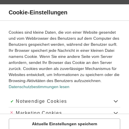
Direkt
zum
Cookie-Einstellungen
Suche
Menü
Inhalt
Schülerlexikon
Cookies sind kleine Daten, die von einer Website gesendet
Chemie
5. Klasse ‐ Abitur
und vom Webbrowser des Benutzers auf dem Computer des
Benutzers gespeichert werden, während der Benutzer surft.
Brom
Ihr Browser speichert jede Nachricht in einer kleinen Datei
namens Cookie. Wenn Sie eine andere Seite vom Server
anfordern, sendet Ihr Browser das Cookie an den Server
zurück. Cookies wurden als zuverlässiger Mechanismus für
[von griech. bromos »Gestank«]:
Chemisches Element
der VII.
Websites entwickelt, um Informationen zu speichern oder die
Hauptgruppe, Zeichen Br, OZ 35, relative
Atommasse
79,90,
Browsing-Aktivitäten des Benutzers aufzuzeichnen.
Mischelement.
Datenschutzbestimmungen lesen
Physikalische Eigenschaften
: Braune, giftige Flüssigkeit
(
Dichte
3,12 g/cm³), deren rotbraune Dämpfe beißend
Akzeptiert:
Notwendige Cookies
riechen; Fp. -7,2 °C, Sp. 58,78 °C.
Chemische Eigenschaften
: Reagiert als
Halogen
, aber
Abgelehnt:
Marketing Cookies
weniger reaktiv als
Chlor
. In Verbindungen treten die
Aktuelle Einstellungen speichern
Oxidationsstufen -1, +1, +3, +5 und +7 auf.
Abgelehnt:
Personalisierungs-Cookies