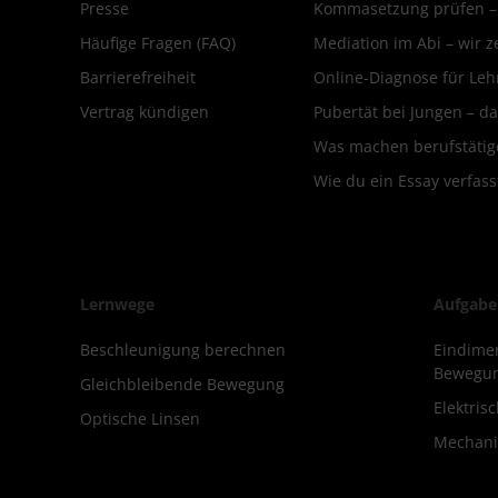
Presse
Kommasetzung prüfen – d
Häufige Fragen (FAQ)
Mediation im Abi – wir ze
Barrierefreiheit
Online-Diagnose für Leh
Vertrag kündigen
Pubertät bei Jungen – da
Was machen berufstätige
Wie du ein Essay verfass
Lernwege
Aufgabe
Beschleunigung berechnen
Eindimen
Bewegu
Gleichbleibende Bewegung
Elektris
Optische Linsen
Mechani