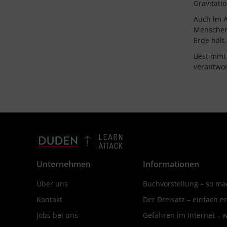
Gravitatio
Auch im Al
Menschen 
Erde hält
Bestimmt
verantwor
Unternehmen
Informationen
Über uns
Buchvorstellung – so mac
Kontakt
Der Dreisatz – einfach er
Jobs bei uns
Gefahren im Internet – 