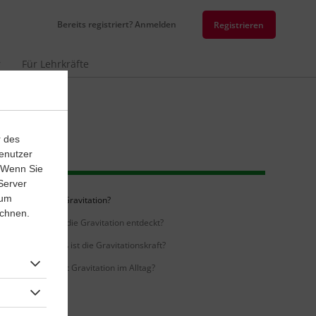
Bereits registriert? Anmelden
Registrieren
r
Für Lehrkräfte
r des
enutzer
. Wenn Sie
Server
 um
Was ist Gravitation?
ichnen.
Wer hat die Gravitation entdeckt?
Wie groß ist die Gravitationskraft?
Wie wirkt Gravitation im Alltag?