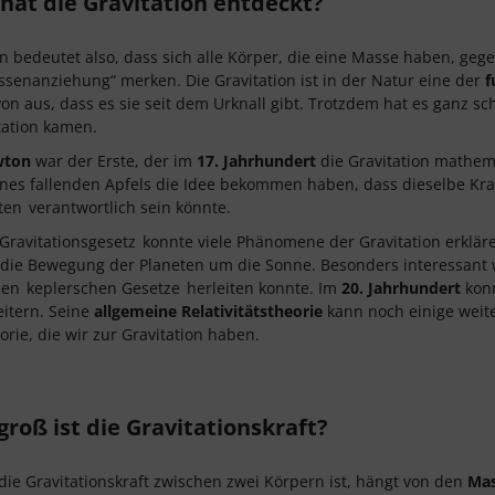
hat die Gravitation entdeckt?
on bedeutet also, dass sich alle Körper, die eine Masse haben, gegen
senanziehung“ merken. Die Gravitation ist in der Natur eine der
f
on aus, dass es sie seit dem Urknall gibt. Trotzdem hat es ganz sc
tation kamen.
wton
war der Erste, der im
17. Jahrhundert
die Gravitation mathema
ines fallenden Apfels die Idee bekommen haben, dass dieselbe Kraft
ten
verantwortlich sein könnte.
Gravitationsgesetz
konnte viele Phänomene der Gravitation erklär
die Bewegung der Planeten um die Sonne. Besonders interessant w
hen
keplerschen Gesetze
herleiten konnte. Im
20. Jahrhundert
kon
itern. Seine
allgemeine Relativitätstheorie
kann noch einige weite
orie, die wir zur Gravitation haben.
roß ist die Gravitationskraft?
die Gravitationskraft zwischen zwei Körpern ist, hängt von den
Ma