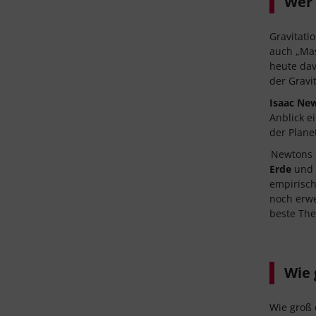
Wer 
Gravitati
auch „Mas
heute dav
der Gravi
Isaac Ne
Anblick e
der Plane
Newtons 
Erde
und 
empirisc
noch erwe
beste The
Wie g
Wie groß 