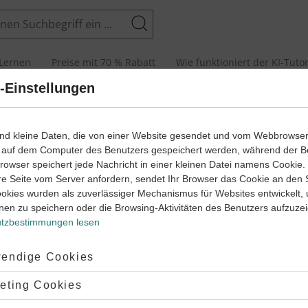
Suchen
Lernen
Preise mit 70 % Rabatt
Wie funktioniert der KI-Tuto
-Einstellungen
ind kleine Daten, die von einer Website gesendet und vom Webbrowse
 auf dem Computer des Benutzers gespeichert werden, während der B
 Browser speichert jede Nachricht in einer kleinen Datei namens Cookie
re Seite vom Server anfordern, sendet Ihr Browser das Cookie an den 
ravitation?
ookies wurden als zuverlässiger Mechanismus für Websites entwickelt,
nen zu speichern oder die Browsing-Aktivitäten des Benutzers aufzuze
er, die eine Masse haben, ziehen sich gegenseitig an. Diese
tzbestimmungen lesen
g bezeichnet man als
Gravitation
oder auch
ziehung.
Die Kraft, die zwischen den Körpern aufgrund ihrer
ptiert:
endige Cookies
kt, heißt deshalb auch
Gravitationskraft.
Ohne die Gravitation
ir nicht existieren – es gäbe sogar nicht einmal unseren
lehnt:
eting Cookies