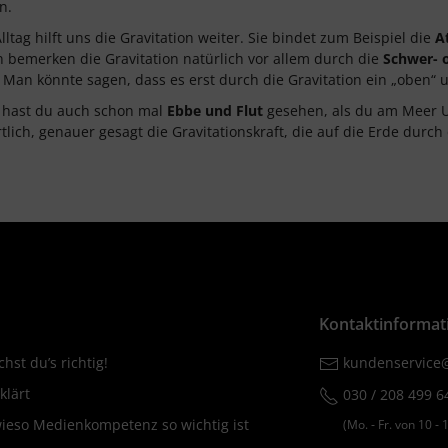
n.
ltag hilft uns die Gravitation weiter. Sie bindet zum Beispiel die
A
bemerken die Gravitation natürlich vor allem durch die
Schwer- 
. Man könnte sagen, dass es erst durch die Gravitation ein „oben“ u
 hast du auch schon mal
Ebbe und Flut
gesehen, als du am Meer Ur
tlich, genauer gesagt die Gravitationskraft, die auf die Erde dur
Kontaktinformat
hst du’s richtig!
kundenservice@
klärt
030 / 208 499 6
wieso Medienkompetenz so wichtig ist
(Mo. ‐ Fr. von 10 ‐ 1