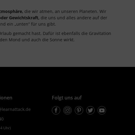
tmosphäre,
die wir atmen, an unseren Planeten. Wir
oder Gewichtskraft,
die uns und alles andere auf der
nd ein „unten“ für uns gibt.
laub gemacht hast. Dafür ist ebenfalls die Gravitation
ch den Mond und auch die Sonne wirkt.
ionen
Folgt uns auf
Facebook
Instagram
Pinterest
Twitter
Youtube
learnattack.de
40
4 Uhr)