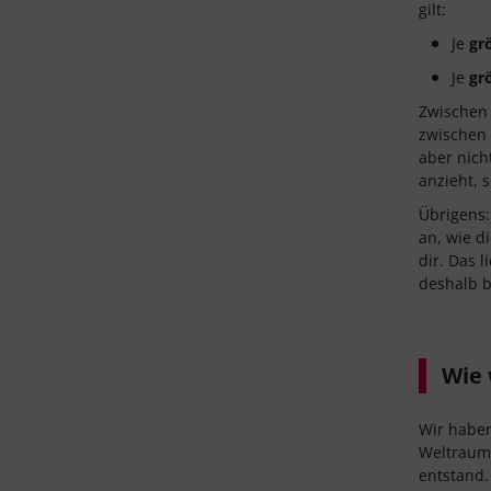
gilt:
Je
gr
Je
gr
Zwischen 
zwischen 
aber nich
anzieht, 
Übrigens:
an, wie d
dir. Das 
deshalb b
Wie 
Wir haben
Weltraum 
entstand.