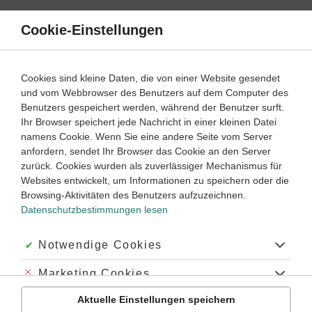
Direkt
zum
Cookie-Einstellungen
Suche
Menü
Inhalt
Atome
Cookies sind kleine Daten, die von einer Website gesendet
Atommodell einfach erklärt
und vom Webbrowser des Benutzers auf dem Computer des
Benutzers gespeichert werden, während der Benutzer surft.
Ihr Browser speichert jede Nachricht in einer kleinen Datei
9
10
Klassenstufe:
namens Cookie. Wenn Sie eine andere Seite vom Server
anfordern, sendet Ihr Browser das Cookie an den Server
zurück. Cookies wurden als zuverlässiger Mechanismus für
Websites entwickelt, um Informationen zu speichern oder die
Atommodell – die beliebtesten Themen
Browsing-Aktivitäten des Benutzers aufzuzeichnen.
Datenschutzbestimmungen lesen
‐
9
10
Physik
Klasse
Akzeptiert:
Notwendige Cookies
Atomaufbau
Abgelehnt:
Marketing Cookies
Aktuelle Einstellungen speichern
Abgelehnt:
Personalisierungs-Cookies
#Atomkern
#Protonen
#Neutronen
#Elektronene
#Elektronenhülle