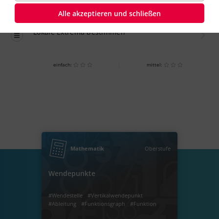
Alle akzeptieren und schließen
Übung
einfach
Lokale Extrema bestimmen
einfach:
mittel:
Nächster Lernweg
Mathematik
Oberstufe
Wendepunkte
#Wendestelle
#Vertikalwendepunkt
#Ableitung
#Funktionsgraph
#Funktion