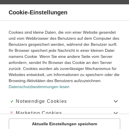
Direkt
zum
Cookie-Einstellungen
Suche
Menü
Inhalt
Differenzialrechnung
Cookies sind kleine Daten, die von einer Website gesendet
und vom Webbrowser des Benutzers auf dem Computer des
Mathematik
10. Klasse ‐ Oberstufe
Benutzers gespeichert werden, während der Benutzer surft.
Empfohlen von
Ihr Browser speichert jede Nachricht in einer kleinen Datei
Tutorin Monica
namens Cookie. Wenn Sie eine andere Seite vom Server
lokale Extrema
anfordern, sendet Ihr Browser das Cookie an den Server
zurück. Cookies wurden als zuverlässiger Mechanismus für
Dauer:
10 Minuten
Websites entwickelt, um Informationen zu speichern oder die
Browsing-Aktivitäten des Benutzers aufzuzeichnen.
Datenschutzbestimmungen lesen
VIDEOS, AUFGABEN UND ÜBUNGEN
ZUGEHÖRIGE KLASSENARBEITEN
Akzeptiert:
Notwendige Cookies
Video
06:19
Abgelehnt:
Marketing Cookies
Dauer:
Wie du lokale Extrema bestimmst
Aktuelle Einstellungen speichern
Abgelehnt:
Personalisierungs-Cookies