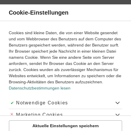
Direkt
zum
Cookie-Einstellungen
Suche
Menü
Inhalt
Wahrscheinlichkeitsrechnung
Cookies sind kleine Daten, die von einer Website gesendet
und vom Webbrowser des Benutzers auf dem Computer des
Mathematik
Oberstufe
Benutzers gespeichert werden, während der Benutzer surft.
Empfohlen von
Ihr Browser speichert jede Nachricht in einer kleinen Datei
Tutorin Monica
namens Cookie. Wenn Sie eine andere Seite vom Server
Bedingte Wahrscheinlichkeit und Unabhängigkeit
anfordern, sendet Ihr Browser das Cookie an den Server
zurück. Cookies wurden als zuverlässiger Mechanismus für
Dauer:
20 Minuten
Websites entwickelt, um Informationen zu speichern oder die
Browsing-Aktivitäten des Benutzers aufzuzeichnen.
Datenschutzbestimmungen lesen
VIDEOS, AUFGABEN UND ÜBUNGEN
ZUGEHÖRIGE KLASSENARBEITEN
Akzeptiert:
Notwendige Cookies
Video
03:33
Abgelehnt:
Marketing Cookies
Dauer:
Was ist eine Binomialverteilung?
Aktuelle Einstellungen speichern
Abgelehnt:
Personalisierungs-Cookies