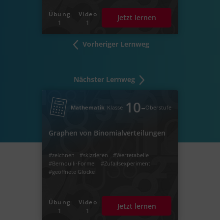
Übung
Video
Jetzt lernen
1
1
Vorheriger Lernweg
Nächster Lernweg
‐
10
Mathematik
Klasse
Oberstufe
Graphen von Binomialverteilungen
#zeichnen
#skizzieren
#Wertetabelle
#Bernoulli-Formel
#Zufallsexperiment
#geöffnete Glocke
Übung
Video
Jetzt lernen
1
1