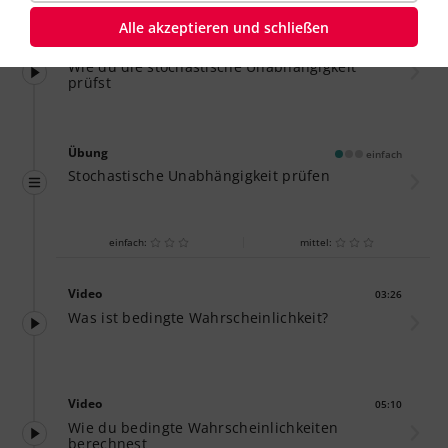
Alle akzeptieren und schließen
Video
02:32
Dauer:
Wie du die stochastische Unabhängigkeit
prüfst
Übung
einfach
Stochastische Unabhängigkeit prüfen
einfach:
mittel:
Video
03:26
Dauer:
Was ist bedingte Wahrscheinlichkeit?
Video
05:10
Dauer:
Wie du bedingte Wahrscheinlichkeiten
berechnest