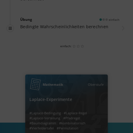
Übung
einfach
Bedingte Wahrscheinlichkeiten berechnen
einfach:
Mathematik
Oberstufe
Laplace-Experimente
#Laplace-Bedingung
#Laplace-Regel
#Laplace-Verteilung
#Pfadregel
#Baumdiagramm
#kombinatorisch
#Vierfeldertafel
#Permutation