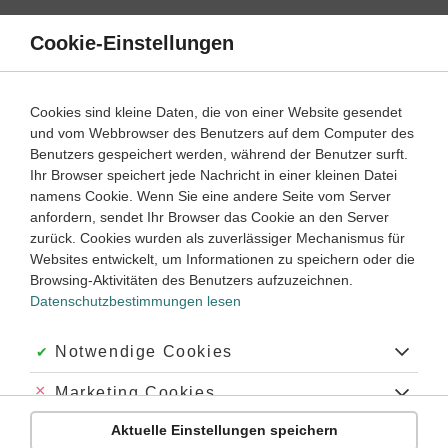
Direkt
zum
Cookie-Einstellungen
Suche
Menü
Inhalt
Lernvideos
Cookies sind kleine Daten, die von einer Website gesendet
und vom Webbrowser des Benutzers auf dem Computer des
Lernwege mit Erklär- und Anleitungsvideos
Benutzers gespeichert werden, während der Benutzer surft.
Ihr Browser speichert jede Nachricht in einer kleinen Datei
namens Cookie. Wenn Sie eine andere Seite vom Server
6
anfordern, sendet Ihr Browser das Cookie an den Server
Geschichte
Klasse
zurück. Cookies wurden als zuverlässiger Mechanismus für
Websites entwickelt, um Informationen zu speichern oder die
Nach dem Römischen Reich: wie ging es weiter?
Browsing-Aktivitäten des Benutzers aufzuzeichnen.
Datenschutzbestimmungen lesen
#Merowinger
#Karl der Große
#Frankenreich
#Reisekönigtum
#Lehnswesen
#Hausmeier
#Vasallen
#Christentum
#Chlodwig I.
#Erbmonarchie
#Wahlmonarchie
#Heiliges Römisches Reich
Akzeptiert:
Notwendige Cookies
#Spätantike
#Karolinger
#ottonen
#Kaisertum
#Vasallenntum
#Grundherrschaft
#Salier
#Otto der Große
#der erste
#1.
Abgelehnt:
Marketing Cookies
#Westfränkisches Reich
#Ostfränkisches Reich
#christlicher Glaube
Übung
Video
Jetzt lernen
#Papst Leo III.
#der dritte
#3.
#Pippin der Jüngere
#751
#n. Chr.
3
3
Aktuelle Einstellungen speichern
#nach Christus
#Kaiserkrönung
#800
#Byzantinische Reich
Abgelehnt:
Personalisierungs-Cookies