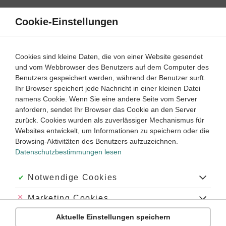
Direkt
zum
Cookie-Einstellungen
Suche
Menü
Inhalt
Das Deutsche Kaiserreich
Cookies sind kleine Daten, die von einer Website gesendet
und vom Webbrowser des Benutzers auf dem Computer des
Lernwege mit Erklär- und Anleitungsvideos
Benutzers gespeichert werden, während der Benutzer surft.
Ihr Browser speichert jede Nachricht in einer kleinen Datei
namens Cookie. Wenn Sie eine andere Seite vom Server
‐
8
9
anfordern, sendet Ihr Browser das Cookie an den Server
Geschichte
Klasse
zurück. Cookies wurden als zuverlässiger Mechanismus für
Websites entwickelt, um Informationen zu speichern oder die
Das Kaiserreich
Browsing-Aktivitäten des Benutzers aufzuzeichnen.
Datenschutzbestimmungen lesen
#Das deutsche Kaiserreich
#Kaiserreich
#Deutsches Kaiserreich
#Preußen
#Bündnispolitik
Akzeptiert:
Notwendige Cookies
Abgelehnt:
Marketing Cookies
Übung
Video
Jetzt lernen
2
3
Aktuelle Einstellungen speichern
Abgelehnt:
Personalisierungs-Cookies