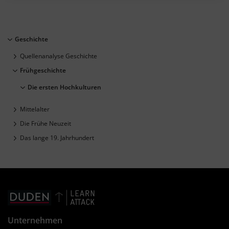
#Landwirtschaft
#Überschwemmung
#Kanalsystem
#Vorrat
#Bewässerungsanlagen
#Wesire
#Grabanlagen
#Ägyptisches Reich
#v. Chr.
#vor Christus
#Nil
#Hieroglyphen
Geschichte
Quellenanalyse Geschichte
Frühgeschichte
Die ersten Hochkulturen
Mittelalter
Die Frühe Neuzeit
Das lange 19. Jahrhundert
Unternehmen