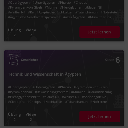
#Oberägypten
#Unterägypten
#Pharao
#Cheops
#Pyramiden von Gizeh
#Mumie
#Hieroglyphen
#blauer Nil
#weißer Nil
#Ra
#Ägyptische Hochkultur
#Tutanchamun
#Nofretete
#Ägyptische Gesellschaftspyramide
#altes Ägypten
#Mumifizierung
#Altes Reich
#Mittleres Reich
#Neues Reich
#Herrschaft der Ptolemäer
#Dynastien
#Bevölkerungspyramide
#Ackerbau und Viehzucht
Übung
Video
Jetzt lernen
#Bassinbewässerung
#Nomaden
#altägyptischer
#Kairo
#Memphis
2
2
#Tal der Könige
#Bevölkerungswachstum
#Herrschaftspyramide
#Hieroglyphenschrift
#Wesire
#Maat
#Altägypten
#Dömanen
#Bewässerungssystem
#Kleopatra
#erste Hochkulturen
#Landwirtschaft
#Überschwemmung
#Kanalsystem
#Ägyptisches Reich
#v. Chr.
#vor Christus
6
Geschichte
Klasse
Technik und Wissenschaft in Ägypten
#Oberägypten
#Unterägypten
#Pharao
#Pyramiden von Gizeh
#Pyramidenbau
#Bewässerungssystem
#Mumien
#Mumifizierung
#Hieroglyphenschrift
#blauer Nil
#weißer Nil
#Sonnengott Re
#Cleopatra
#Cheops
#Hochkultur
#Tutanchamun
#Nofretete
#Altes Reich
#Mittleres Reich
#Neues Reich
#Dynastien
#Altägypten
#Hieroglyphenalphabet
#Ra
#Kleopatra
#hieratische Schrift
Übung
Video
Jetzt lernen
#demotische Schrift
#Stein von Rosetta
#Stein von Rosette
2
2
#Tal der Könige
#Bevölkerungspyramide
#Ackerbau und Viehzucht
#Bassinbewässerung
#Kairo
#Papyrus
#erste Hochkulturen