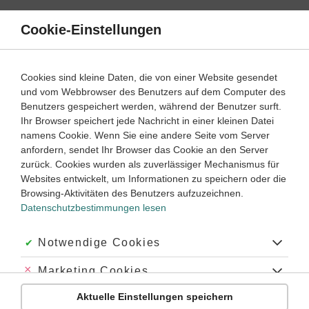
Direkt
zum
Cookie-Einstellungen
Suche
Menü
Inhalt
Lernvideos
Cookies sind kleine Daten, die von einer Website gesendet
und vom Webbrowser des Benutzers auf dem Computer des
Lernwege mit Erklär- und Anleitungsvideos
Benutzers gespeichert werden, während der Benutzer surft.
Ihr Browser speichert jede Nachricht in einer kleinen Datei
namens Cookie. Wenn Sie eine andere Seite vom Server
6
anfordern, sendet Ihr Browser das Cookie an den Server
Geschichte
Klasse
zurück. Cookies wurden als zuverlässiger Mechanismus für
Websites entwickelt, um Informationen zu speichern oder die
Herrschaft und Religion in Ägypten
Browsing-Aktivitäten des Benutzers aufzuzeichnen.
Datenschutzbestimmungen lesen
#Oberägypten
#Unterägypten
#Pharaonen
#Polytheismus
#Ägyptische Hochkultur
#altes Ägypten
#Totengericht
#Mumien
#Pyramiden von Gizeh
#Maat
#Sonnengott Re
#blauer Nil
Akzeptiert:
Notwendige Cookies
#weißer Nil
#Cleopatra
#Tutanchamun
#Osiris
#Wesire
#Monarchie
#Königtum
#Altes Reich
#Mittleres Reich
#Neues Reich
Abgelehnt:
Marketing Cookies
#Herrschaft der Ptolemäer
#Mumifizierung
#Dynastien
#vor Christus
Übung
Video
Jetzt lernen
#v. Chr.
#erste Hochkulturen der Menschheit
#Kleopatra
#Ra
4
4
Aktuelle Einstellungen speichern
#Tal der Könige
#polytheistischen
#Isis
#Horus
#Anubis
#Gott
Abgelehnt:
Personalisierungs-Cookies