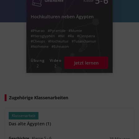
‐
5
6
Geschichte
Klasse
#Mumifikation
#Altägypten
Hochkulturen neben Ägypten
#Pharao
#Pyramide
#Mumie
#Hieroglyphen
#Nil
#Ra
#Cleopatra
#Cheops
#Hochkultur
#Tutanchamun
#Nofretete
#Echnaton
Übung
Video
Jetzt lernen
2
2
Zugehörige Klassenarbeiten
Klassenarbeit
Das alte Ägypten (1)
Geschichte
Klasse
5
‐
6
35 Minuten