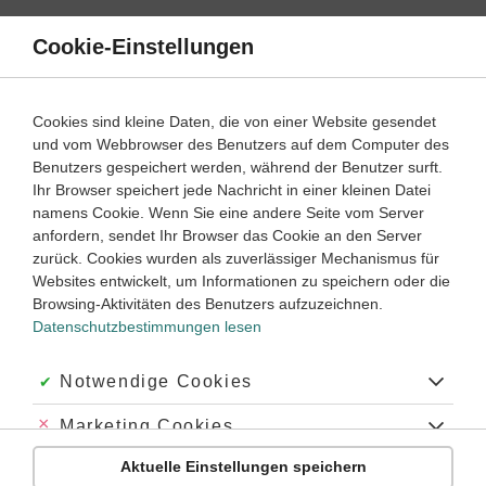
Direkt
zum
Cookie-Einstellungen
Suche
Menü
Inhalt
Die ersten Hochkulturen
Cookies sind kleine Daten, die von einer Website gesendet
und vom Webbrowser des Benutzers auf dem Computer des
Geschichte
5. ‐ 6. Klasse
Benutzers gespeichert werden, während der Benutzer surft.
Empfohlen von
Ihr Browser speichert jede Nachricht in einer kleinen Datei
Tutorin Noemi
namens Cookie. Wenn Sie eine andere Seite vom Server
Technik und Wissenschaft in Ägypten
anfordern, sendet Ihr Browser das Cookie an den Server
zurück. Cookies wurden als zuverlässiger Mechanismus für
Dauer:
30 Minuten
Websites entwickelt, um Informationen zu speichern oder die
Browsing-Aktivitäten des Benutzers aufzuzeichnen.
Datenschutzbestimmungen lesen
VIDEOS, AUFGABEN UND ÜBUNGEN
ZUGEHÖRIGE KLASSENARBEITEN
Akzeptiert:
Notwendige Cookies
Video
04:42
Abgelehnt:
Marketing Cookies
Dauer:
Die ägyptischen Hieroglyphen
Aktuelle Einstellungen speichern
Abgelehnt:
Personalisierungs-Cookies