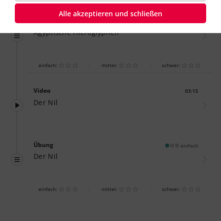
Alle akzeptieren und schließen
Übung
einfach
Ägyptische Hieroglyphen
einfach:
mittel:
schwer:
Video
03:15
Dauer:
Der Nil
Übung
einfach
Der Nil
einfach:
mittel:
schwer: