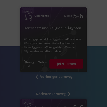
‐
5
6
Geschichte
Klasse
Herrschaft und Religion in Ägypten
#Oberägypten
#Unterägypten
#Pharaonen
#Polytheismus
#Ägyptische Hochkultur
#altes Ägypten
#Totengericht
#Mumien
#Pyramiden von Gizeh
#Maat
#Sonnengott Re
#blauer Nil
#weißer Nil
#Cleopatra
#Tutanchamun
#Osiris
#Wesire
Übung
Video
Jetzt lernen
#Monarchie
#Königtum
#Altes Reich
4
4
#Mittleres Reich
#Neues Reich
#Herrschaft der Ptolemäer
#Mumifizierung
#Dynastien
#vor Christus
#v. Chr.
Vorheriger Lernweg
#erste Hochkulturen der Menschheit
#Kleopatra
#Ra
#Tal der Könige
#polytheistischen
#Isis
#Horus
#Anubis
#Gott
#Götter
#Ägyptisches Reich
Nächster Lernweg
#Nofretete. Grab
#Gräber
#Grabbauten
#Cheopspyramide
#Kairo
#Luxor
#Memphis
#Giseh
#altägyptischer