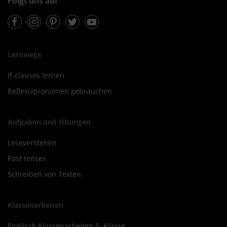
Folgt uns auf
Facebook
Instagram
Pinterest
Twitter
Youtube
Lernwege
If-clauses lernen
Reflexivpronomen gebrauchen
Aufgaben und Übungen
Leseverstehen
Past tenses
Schreiben von Texten
Klassenarbeiten
Englisch Klassenarbeiten 5. Klasse