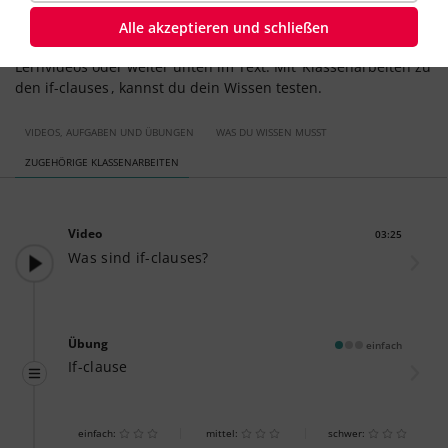
Im Englischen gibt es drei Typen von
if-clauses,
die sich nach
Wahrscheinlichkeit unterscheiden. Was du über die drei
Alle akzeptieren und schließen
unterschiedlichen
if-clauses
wissen musst,
erklären wir in den
Lernvideos oder weiter unten im Text. Mit
Klassenarbeiten zu
den if-clauses
, kannst du dein Wissen testen.
VIDEOS, AUFGABEN UND ÜBUNGEN
WAS DU WISSEN MUSST
ZUGEHÖRIGE KLASSENARBEITEN
Video
03:25
Dauer:
Was sind if-clauses?
Übung
einfach
If-clause
einfach:
mittel:
schwer: