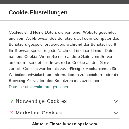
Direkt
zum
Cookie-Einstellungen
Suche
Menü
Inhalt
Satzarten
Cookies sind kleine Daten, die von einer Website gesendet
und vom Webbrowser des Benutzers auf dem Computer des
Englisch
8. Klasse
Benutzers gespeichert werden, während der Benutzer surft.
Empfohlen von
Ihr Browser speichert jede Nachricht in einer kleinen Datei
Tutor Ryan
namens Cookie. Wenn Sie eine andere Seite vom Server
If-clauses lernen
anfordern, sendet Ihr Browser das Cookie an den Server
zurück. Cookies wurden als zuverlässiger Mechanismus für
Dauer:
80 Minuten
Websites entwickelt, um Informationen zu speichern oder die
Browsing-Aktivitäten des Benutzers aufzuzeichnen.
Datenschutzbestimmungen lesen
Was sind If-clauses?
If-clauses
werden auch
conditional sentences
genannt, beide
Akzeptiert:
Notwendige Cookies
Bezeichnungen meinen die Bedingungssätze. Sie bestehen
aus zwei Teilen: einem Nebensatz
(if-clause)
und einem
Abgelehnt:
Marketing Cookies
Hauptsatz
(main clause)
. In den
if-clause
kommt die Bedingung,
in den Hauptsatz die Folge.
Aktuelle Einstellungen speichern
Abgelehnt:
Personalisierungs-Cookies