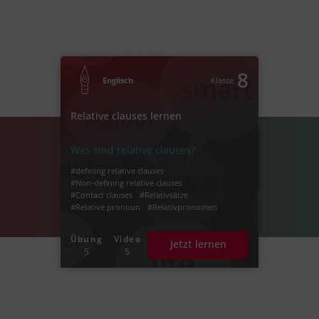
8
Englisch
Klasse
Relative clauses lernen
Was sind relative clauses?
#defining relative clauses
#Non-defining relative clauses
#Contact clauses
#Relativsätze
#Relative pronoun
#Relativpronomen
#relative clauses bilden
#relativ clauses benutzen
Übung
Video
Jetzt lernen
5
5
Vorheriger Lernweg