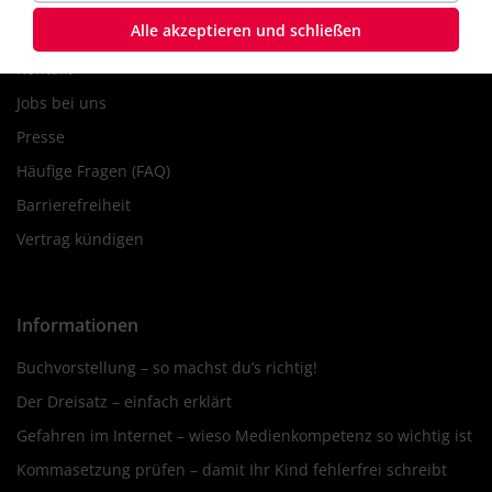
Alle akzeptieren und schließen
Über uns
Kontakt
Jobs bei uns
Presse
Häufige Fragen (FAQ)
Barrierefreiheit
Vertrag kündigen
Informationen
Buchvorstellung – so machst du’s richtig!
Der Dreisatz – einfach erklärt
Gefahren im Internet – wieso Medienkompetenz so wichtig ist
Kommasetzung prüfen – damit Ihr Kind fehlerfrei schreibt