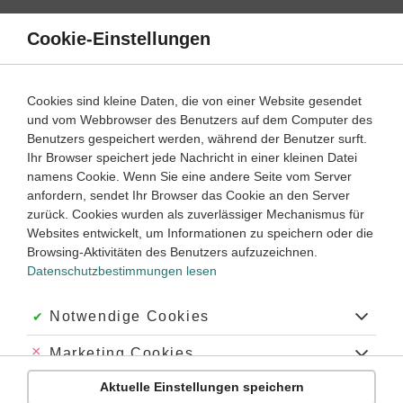
Direkt
zum
Cookie-Einstellungen
Suche
Menü
Inhalt
Klassenarbeiten
Cookies sind kleine Daten, die von einer Website gesendet
und vom Webbrowser des Benutzers auf dem Computer des
Klassenarbeiten und Abiturprüfungen
Benutzers gespeichert werden, während der Benutzer surft.
Ihr Browser speichert jede Nachricht in einer kleinen Datei
namens Cookie. Wenn Sie eine andere Seite vom Server
anfordern, sendet Ihr Browser das Cookie an den Server
zurück. Cookies wurden als zuverlässiger Mechanismus für
Deutsch
Websites entwickelt, um Informationen zu speichern oder die
Textarbeit
Browsing-Aktivitäten des Benutzers aufzuzeichnen.
Datenschutzbestimmungen lesen
Akzeptiert:
Notwendige Cookies
Abgelehnt:
Marketing Cookies
Aktuelle Einstellungen speichern
Abgelehnt:
Personalisierungs-Cookies
Unternehmen