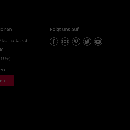
ionen
Folgt uns auf
Facebook
Instagram
Pinterest
Twitter
Youtube
learnattack.de
40
4 Uhr)
fen
ten