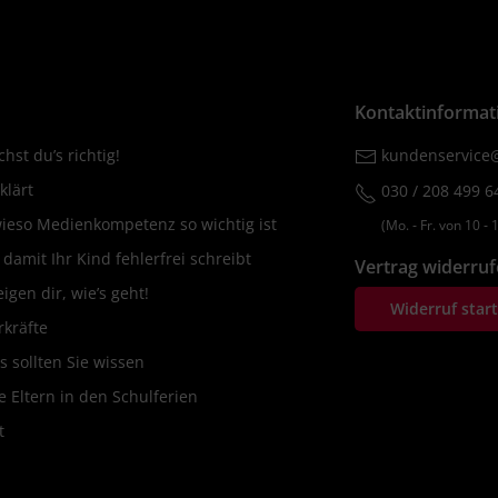
Kontaktinformat
hst du’s richtig!
kundenservice@
klärt
030 / 208 499 6
wieso Medienkompetenz so wichtig ist
(Mo. ‐ Fr. von 10 ‐ 1
amit Ihr Kind fehlerfrei schreibt
Vertrag widerru
igen dir, wie’s geht!
Widerruf star
rkräfte
s sollten Sie wissen
 Eltern in den Schulferien
t