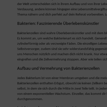
der Welt unterscheiden sich in ihrem Aufbau und von ihrer Le
Verdauung, andere können hingegen eine Lebensmittelvergiftung
Thema nähern und dich perfekt auf dein Referat vorbereiten. L
Bakterien: Faszinierende Überlebenskünstler
Bakterienzellen sind wahre Überlebenskünstler und mit dem bl
Es kommt an, um welche Bakterienart es sich handelt. Generell 
zylinderförmig oder als verzweigte Fäden. Die einzelligen Leb
Selbstversorger, zudem sind sie sehr widerstandsfähig gegenüb
uns Menschen nützlich und machen dich nicht krank. Nur etwa 
eingreifen und die Zellvermehrung stoppen. Aber wie teilen si
Aufbau und Vermehrung von Bakterienzellen
Jedes Bakterium ist von einer Membran umgeben und die meiste
Bakterienzellen enthalten Erbgut, obwohl sie keinen Zellkern be
selbst, in dem sie sich durch die Mitte in zwei Teile teilt. In j
von einem exponentiellen Wachstum. Einzeller, das kommt dir 
durchgenommen.