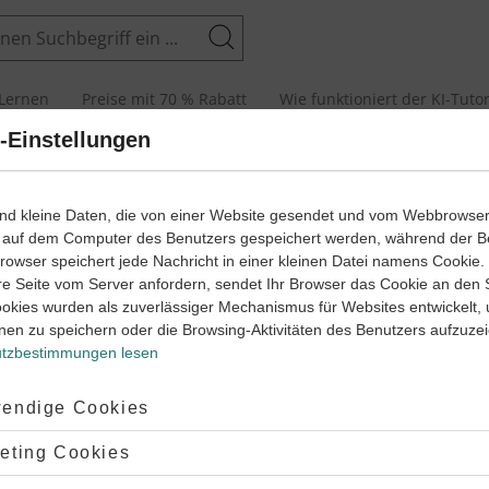
Suchen
Lernen
Preise mit 70 % Rabatt
Wie funktioniert der KI-Tuto
-Einstellungen
ind kleine Daten, die von einer Website gesendet und vom Webbrowse
 auf dem Computer des Benutzers gespeichert werden, während der B
 Browser speichert jede Nachricht in einer kleinen Datei namens Cookie
re Seite vom Server anfordern, sendet Ihr Browser das Cookie an den 
ookies wurden als zuverlässiger Mechanismus für Websites entwickelt,
nen zu speichern oder die Browsing-Aktivitäten des Benutzers aufzuze
tzbestimmungen lesen
RBEITEN
ptiert:
endige Cookies
che
terienzellen
t
lehnt:
eting Cookies