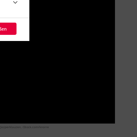
eßen
/Jezperklauzen, iStock.com/knorre