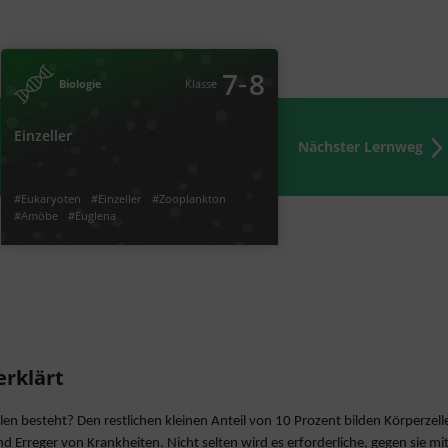
7
Klasse
Biologie
Einzeller
‐
7
8
Biologie
Klasse
Einzeller
Nächster Lernweg
Euglena
#Amöbe
#Zooplankton
#Einzeller
#Eukaryoten
#Geisel
#kontraktile Vakuole
#Kolobiebildende Einzeller
#Augentierchen
#Eukaryoten
#Einzeller
#Zooplankton
#Amöbe
#Euglena
#Kolobiebildende Einzeller
#kontraktile Vakuole
#Geisel
#Augentierchen
Video
Übung
Jetzt lernen
2
1
erklärt
len besteht? Den restlichen kleinen Anteil von 10 Prozent bilden Körperze
ind Erreger von Krankheiten. Nicht selten wird es erforderliche, gegen sie 