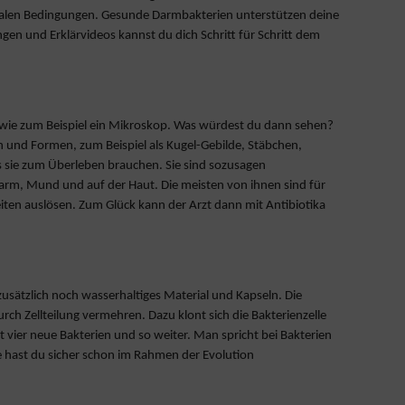
timalen Bedingungen. Gesunde Darmbakterien unterstützen deine
en und Erklärvideos kannst du dich Schritt für Schritt dem
, wie zum Beispiel ein Mikroskop. Was würdest du dann sehen?
en und Formen, zum Beispiel als Kugel-Gebilde, Stäbchen,
as sie zum Überleben brauchen. Sie sind sozusagen
Darm, Mund und auf der Haut. Die meisten von ihnen sind für
iten auslösen. Zum Glück kann der Arzt dann mit Antibiotika
sätzlich noch wasserhaltiges Material und Kapseln. Die
urch Zellteilung vermehren. Dazu klont sich die Bakterienzelle
omit vier neue Bakterien und so weiter. Man spricht bei Bakterien
e hast du sicher schon im Rahmen der Evolution