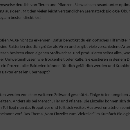
bensweise deutlich von Tieren und Pflanzen. Sie wachsen rasant unter op
 auslösen. Mit den vielen leicht verständlichen Learnattack Biologie-Übung
eg am besten direkt los!
oßen Auge nicht zu erkennen. Dafür benötigst du ein optisches Hilfsmittel
sind Bakterien deutlich größer als Viren und es gibt viele verschiedene Art
ewesen besitzen einen eigenen Stoffwechsel und produzieren selbst alles, w
er Umwelteinflüssen wie Trockenheit oder Kälte. Sie existieren in deinem 
ein Prozent aller Bakterien können für dich gefährlich werden und Krankhe
ch Bakterienzellen überhaupt?
n werden von einer weiteren Zellwand geschützt. Einige Arten umgeben zu
sitzen. Anders als bei Mensch, Tier und Pflanze. Die Einzeller können sich d
edem Teil liegt nun das Erbgut vor und teilt sich weiter. Aus zwei entstehen s
bekannt vor? Das Thema „Vom Einzeller zum Vielzeller“ im Kursfach Biologi