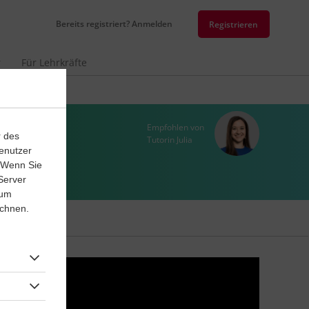
Bereits registriert? Anmelden
Registrieren
r
Für Lehrkräfte
Empfohlen von
r des
Tutorin Julia
enutzer
. Wenn Sie
Server
 um
ichnen.