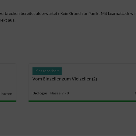
zerbrechen bereitet als erwartet? Kein Grund zur Panik! Mit Learnattack wi
rekt aus!
Klassenarbeit
Vom Einzeller zum Vielzeller (2)
Biologie
Klasse
7
‐
8
Minuten
r: