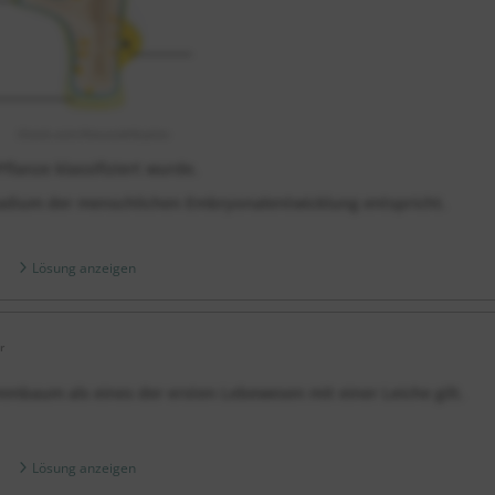
iStock.com/AlexandrGryzlov
lanze klassifiziert wurde.
adium der menschlichen Embryonalentwicklung entspricht.
Lösung anzeigen
r
mmbaum als eines der ersten Lebewesen mit einer Leiche gilt.
Lösung anzeigen