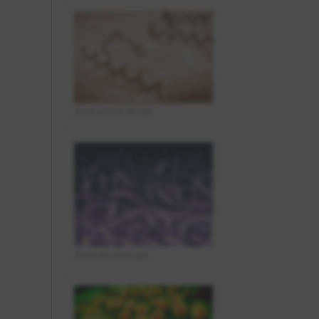
iStock.com/Dr_Microbe
iStock.com/ktsimage