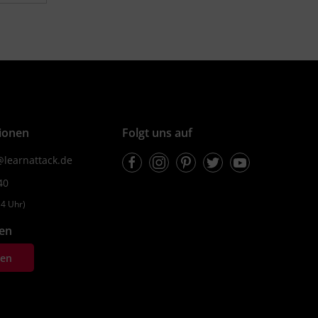
ionen
Folgt uns auf
Facebook
Instagram
Pinterest
Twitter
Youtube
learnattack.de
40
4 Uhr)
fen
ten