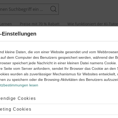
Suchen
Lernen
Preise mit 70 % Rabatt
Wie funktioniert der KI-Tuto
-Einstellungen
Klassenarbeiten
Vom Einzeller zum Vielzeller (1)
ind kleine Daten, die von einer Website gesendet und vom Webbrowse
 auf dem Computer des Benutzers gespeichert werden, während der B
 Browser speichert jede Nachricht in einer kleinen Datei namens Cookie
re Seite vom Server anfordern, sendet Ihr Browser das Cookie an den 
ookies wurden als zuverlässiger Mechanismus für Websites entwickelt,
nen zu speichern oder die Browsing-Aktivitäten des Benutzers aufzuze
tzbestimmungen lesen
ptiert:
endige Cookies
rtern aus der am Ende gegebenen Liste. Die Wörter können auch
lehnt:
eting Cookies