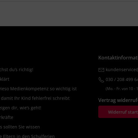
Kontaktinformat
hst du’s richtig!
kundenservice@
klärt
030 / 208 499 6
wieso Medienkompetenz so wichtig ist
(Mo. ‐ Fr. von 10 ‐ 1
amit Ihr Kind fehlerfrei schreibt
Vertrag widerru
igen dir, wie’s geht!
Widerruf star
rkräfte
s sollten Sie wissen
 Eltern in den Schulferien