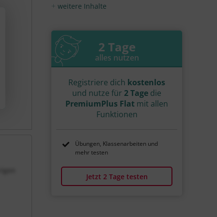
#Augentierchen
Video
Übung
weitere Inhalte
Jetzt lernen
2
1
2 Tage
alles nutzen
Registriere dich
kostenlos
und nutze für
2 Tage
die
PremiumPlus Flat
mit allen
Funktionen
Übungen, Klassenarbeiten und
mehr testen
rigen
Jetzt 2 Tage testen