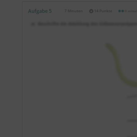
Aufgabe 5
7 Minuten
14 Punkte
mittel
Dauer:
Beschrifte die Abbildung des Süßwasserpolype