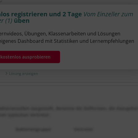
el
los registrieren und 2 Tage
Vom Einzeller zum
er (1)
üben
aryoten? Begründe kurz.
Lernvideos, Übungen, Klassenarbeiten und Lösungen
.
eigenes Dashboard mit Statistiken und Lernempfehlungen
ien für den Menschen von großem Nutzen sind.
t kostenlos ausprobieren
Lösung anzeigen
akterienzellen dargestellt. Benenne die Zellformen, die dazugehö
nen typischen Vertreter.
Bakteriengruppe
Vertreter