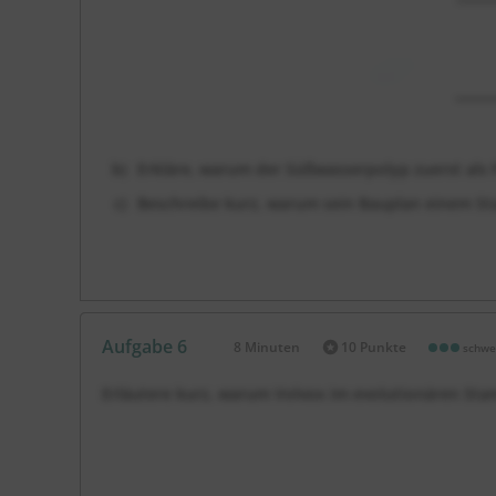
Erkläre, warum der Süßwasserpolyp zuerst als Pf
Beschreibe kurz, warum sein Bauplan einem St
Aufgabe 6
8 Minuten
10 Punkte
schwe
Dauer:
Erläutere kurz, warum Volvox im evolutionären Sta