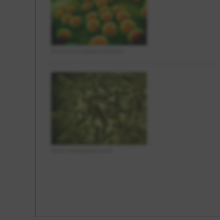
iStock.com/royaltystockphoto
iStock.com/Jezperklauzen