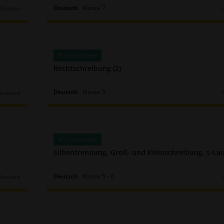
Deutsch
Klasse
7
Minuten
r:
Klassenarbeit
Rechtschreibung (2)
Deutsch
Klasse
5
Minuten
r:
Klassenarbeit
Silbentrennung, Groß- und Kleinschreibung, s-Lau
Deutsch
Klasse
5
‐
6
Minuten
r: