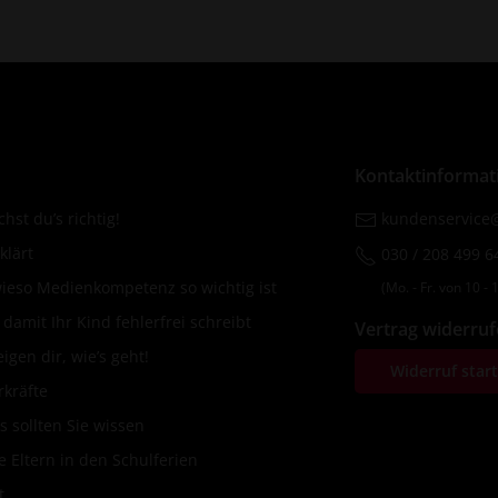
Kontaktinformat
hst du’s richtig!
kundenservice@
klärt
030 / 208 499 6
wieso Medienkompetenz so wichtig ist
(Mo. ‐ Fr. von 10 ‐ 1
amit Ihr Kind fehlerfrei schreibt
Vertrag widerru
igen dir, wie’s geht!
Widerruf star
rkräfte
s sollten Sie wissen
 Eltern in den Schulferien
t