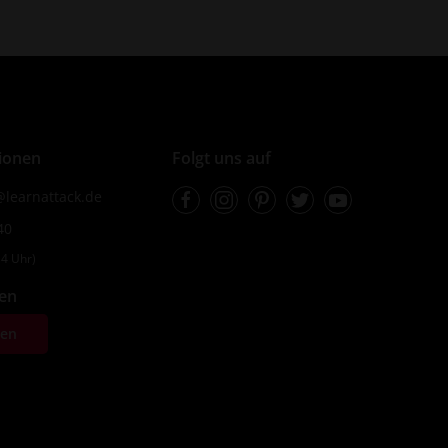
ionen
Folgt uns auf
Facebook
Instagram
Pinterest
Twitter
Youtube
learnattack.de
40
4 Uhr)
fen
ten