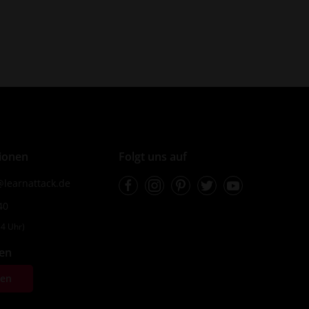
ionen
Folgt uns auf
Facebook
Instagram
Pinterest
Twitter
Youtube
learnattack.de
40
4 Uhr)
fen
ten