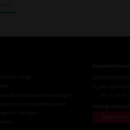
Minuten
r:
Kontaktinformat
hst du’s richtig!
kundenservice@
klärt
030 / 208 499 6
wieso Medienkompetenz so wichtig ist
(Mo. ‐ Fr. von 10 ‐ 1
amit Ihr Kind fehlerfrei schreibt
Vertrag widerru
igen dir, wie’s geht!
Widerruf star
rkräfte