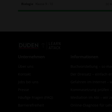
Biologie
Klasse
9
‐
10
30 
Daue
Unternehmen
Informationen
Über uns
Buchvorstellung – so mac
Kontakt
Der Dreisatz – einfach er
Jobs bei uns
Gefahren im Internet – 
Presse
Kommasetzung prüfen – d
Häufige Fragen (FAQ)
Mediation im Abi – wir ze
Barrierefreiheit
Online-Diagnose für Leh