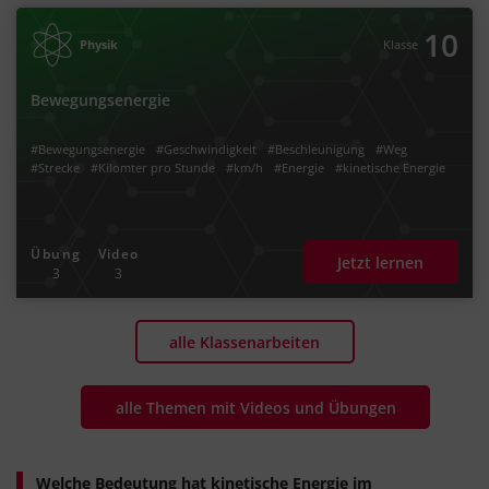
10
Physik
Klasse
Bewegungsenergie
#Bewegungsenergie
#Geschwindigkeit
#Beschleunigung
#Weg
#Strecke
#Kilomter pro Stunde
#km/h
#Energie
#kinetische Energie
Übung
Video
Jetzt lernen
3
3
alle Klassenarbeiten
alle Themen mit Videos und Übungen
Welche Bedeutung hat kinetische Energie im