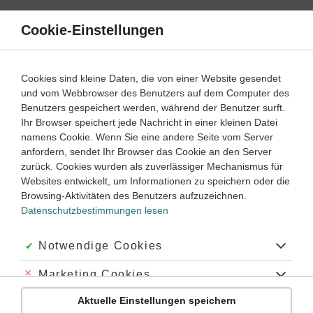
Direkt
zum
Cookie-Einstellungen
Suche
Menü
Inhalt
Kinetische Energie
Cookies sind kleine Daten, die von einer Website gesendet
Kinetische Energie einfach erklärt
und vom Webbrowser des Benutzers auf dem Computer des
Benutzers gespeichert werden, während der Benutzer surft.
Klasse
10
Ihr Browser speichert jede Nachricht in einer kleinen Datei
namens Cookie. Wenn Sie eine andere Seite vom Server
anfordern, sendet Ihr Browser das Cookie an den Server
Was ist die kinetische Energie?
zurück. Cookies wurden als zuverlässiger Mechanismus für
Websites entwickelt, um Informationen zu speichern oder die
Welche Bedeutung hat kinetische Energie im Straßenverkehr?
Browsing-Aktivitäten des Benutzers aufzuzeichnen.
Welche Auswirkung hat Reibung auf kinetische Energie?
Datenschutzbestimmungen lesen
Wozu braucht man kinetische Energie?
Akzeptiert:
Notwendige Cookies
Was ist die kinetische Energie?
Abgelehnt:
Marketing Cookies
Die
kinetische Energie
ist per Definition die Energie, die ein
Aktuelle Einstellungen speichern
Abgelehnt:
Personalisierungs-Cookies
Körper
aufgrund seiner Bewegung
hat. Deshalb wird sie auch