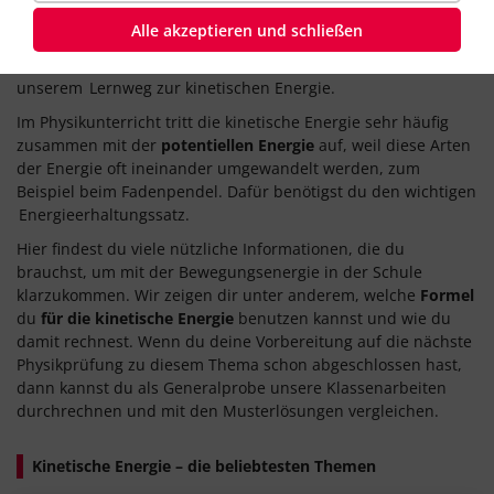
oft
Bewegungsenergie
genannt. Erläuterungen, wie du
Alle akzeptieren und schließen
kinetische Energie auf einen Körper übertragen kannst, und
noch weitere Erklärungen zu dieser Energieform findest du in
unserem
Lernweg zur kinetischen Energie.
Im Physikunterricht tritt die kinetische Energie sehr häufig
zusammen mit der
potentiellen Energie
auf, weil diese Arten
der Energie oft ineinander umgewandelt werden, zum
Beispiel beim Fadenpendel. Dafür benötigst du den wichtigen
Energieerhaltungssatz.
Hier findest du viele nützliche Informationen, die du
brauchst, um mit der Bewegungsenergie in der Schule
klarzukommen. Wir zeigen dir unter anderem, welche
Formel
du
für die kinetische Energie
benutzen kannst und wie du
damit rechnest. Wenn du deine Vorbereitung auf die nächste
Physikprüfung zu diesem Thema schon abgeschlossen hast,
dann kannst du als Generalprobe unsere Klassenarbeiten
durchrechnen und mit den Musterlösungen vergleichen.
Kinetische Energie – die beliebtesten Themen