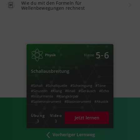
Wie du mit den Formeln für
Wellenbewegungen rechnest
‐
5
6
Physik
Klasse
Schallausbreitung
#Schall
#Schallquelle
#Schwingung
#Töne
#Sinuston
#Klang
#Knall
#Geräusch
#Echo
#Insturmente
#Klangkörper
#Saiteninstrument
#Blasinstrument
#Akustik
#Schwingungen
#Dezibel
Übung
Video
Jetzt lernen
3
3
Vorheriger Lernweg