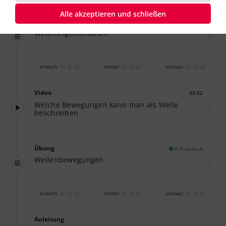
Alle akzeptieren und schließen
Übung
einfach
Welleneigenschaften
einfach:
mittel:
schwer:
Video
03:32
Dauer:
Welche Bewegungen kann man als Welle
beschreiben
Übung
einfach
Wellenbewegungen
einfach:
mittel:
schwer:
Anleitung