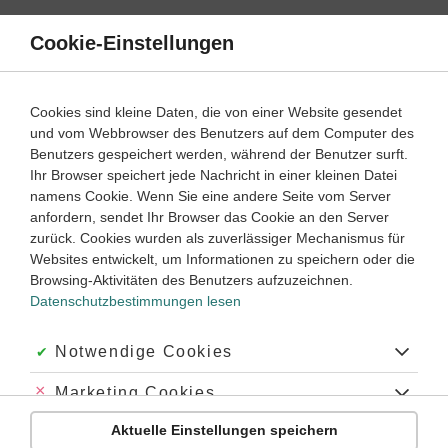
Direkt
zum
Cookie-Einstellungen
Suche
Menü
Inhalt
Wellenphänomene
Cookies sind kleine Daten, die von einer Website gesendet
und vom Webbrowser des Benutzers auf dem Computer des
9. ‐ 10. Klasse
Benutzers gespeichert werden, während der Benutzer surft.
Empfohlen von
Ihr Browser speichert jede Nachricht in einer kleinen Datei
Tutor Tobi
namens Cookie. Wenn Sie eine andere Seite vom Server
Eigenschaften von Wellen
anfordern, sendet Ihr Browser das Cookie an den Server
zurück. Cookies wurden als zuverlässiger Mechanismus für
Dauer:
30 Minuten
Websites entwickelt, um Informationen zu speichern oder die
Browsing-Aktivitäten des Benutzers aufzuzeichnen.
Datenschutzbestimmungen lesen
VIDEOS, AUFGABEN UND ÜBUNGEN
ZUGEHÖRIGE KLASSENARBEITEN
Akzeptiert:
Notwendige Cookies
Video
03:28
Abgelehnt:
Marketing Cookies
Dauer:
Welche Eigenschaften haben Wellen?
Aktuelle Einstellungen speichern
Abgelehnt:
Personalisierungs-Cookies