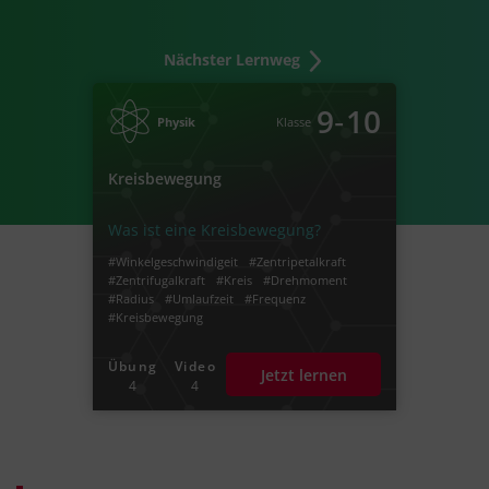
Nächster Lernweg
‐
9
10
Physik
Klasse
Kreisbewegung
Was ist eine Kreisbewegung?
#Winkelgeschwindigeit
#Zentripetalkraft
#Zentrifugalkraft
#Kreis
#Drehmoment
#Radius
#Umlaufzeit
#Frequenz
#Kreisbewegung
#Bewegung auf kreisförmiger Bahn
#punktförmig
#Teilchen
Übung
Video
Jetzt lernen
#punktförmiges Teilchen
#Angelpunkt
4
4
#Durchmesser
#Umfang
#pi
#Kreisumlauf
#Hertz
#Bahngeschwindigkeit
#Kreisbahn
#Strecke
#vergangene Zeit
#gleichförmig
#Bewegung
#Umlauf
#kompletter Umlauf
#Winkelgeschwindigkeit
#überstrichen
#delta t
#delta phi
#Radiant
#Grad