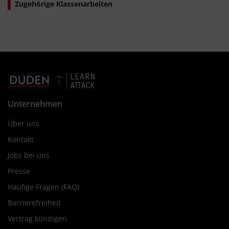
Zugehörige Klassenarbeiten
#omega
#Karussell
#umdrehen
#Umdrehung
#Umlaufdauer
#Drehimpuls
#überstrichener Winkel
Unternehmen
Über uns
Kontakt
Jobs bei uns
Presse
Häufige Fragen (FAQ)
Barrierefreiheit
Vertrag kündigen