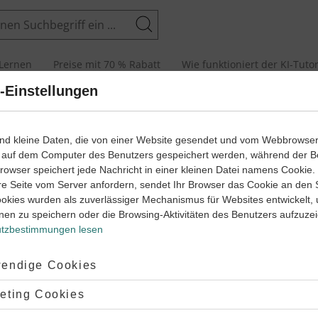
Suchen
Lernen
Preise mit 70 % Rabatt
Wie funktioniert der KI-Tuto
-Einstellungen
lsvariablen und Hypothesentests
ind kleine Daten, die von einer Website gesendet und vom Webbrowse
 auf dem Computer des Benutzers gespeichert werden, während der B
s
 Browser speichert jede Nachricht in einer kleinen Datei namens Cookie
re Seite vom Server anfordern, sendet Ihr Browser das Cookie an den 
ookies wurden als zuverlässiger Mechanismus für Websites entwickelt,
nen zu speichern oder die Browsing-Aktivitäten des Benutzers aufzuze
tzbestimmungen lesen
RBEITEN
ptiert:
endige Cookies
s
d
artungswert
lehnt:
eting Cookies
d
ianz?