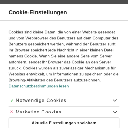
Direkt
zum
Cookie-Einstellungen
Suche
Menü
Inhalt
Klassenarbeiten
Cookies sind kleine Daten, die von einer Website gesendet
Klassenarbeit
und vom Webbrowser des Benutzers auf dem Computer des
Geschichte
5. ‐ 6. Klasse
Empfohlen von
Benutzers gespeichert werden, während der Benutzer surft.
Tutorin Noemi
Ihr Browser speichert jede Nachricht in einer kleinen Datei
Das Römische Reich (1)
namens Cookie. Wenn Sie eine andere Seite vom Server
anfordern, sendet Ihr Browser das Cookie an den Server
Dauer:
20 Minuten
zurück. Cookies wurden als zuverlässiger Mechanismus für
Websites entwickelt, um Informationen zu speichern oder die
Browsing-Aktivitäten des Benutzers aufzuzeichnen.
Datenschutzbestimmungen lesen
Aufgabe 1
2 Minuten
2 Punkte
mittel
Dauer:
Akzeptiert:
Notwendige Cookies
Wann wurde Rom gegründet?
Abgelehnt:
Marketing Cookies
Unterscheide hier zwischen der wissenschaftlichen
Aktuelle Einstellungen speichern
Erkenntnis und der Sage.
Abgelehnt:
Personalisierungs-Cookies