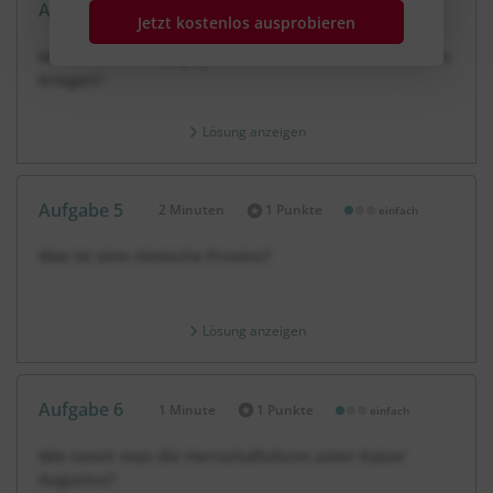
Aufgabe 4
1 Minute
1 Punkte
einfach
Dauer:
Jetzt kostenlos ausprobieren
Wer war der Hauptgegner der Römer in den Punischen
Kriegen?
Lösung anzeigen
Aufgabe 5
2 Minuten
1 Punkte
einfach
Dauer:
Was ist eine römische Provinz?
Lösung anzeigen
Aufgabe 6
1 Minute
1 Punkte
einfach
Dauer:
Wie nennt man die Herrschaftsform unter Kaiser
Augustus?