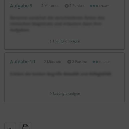
Aufgabe 9
5 Minuten
5 Punkte
schwer
Dauer:
Benenne zunächst die verschiedenen Ämter des
römischen Magistrats und erläutere dann ihre
Aufgaben.
Lösung anzeigen
Aufgabe 10
2 Minuten
2 Punkte
mittel
Dauer:
Erkläre die beiden Begriffe
Annuität
und
Kollegialität.
Lösung anzeigen