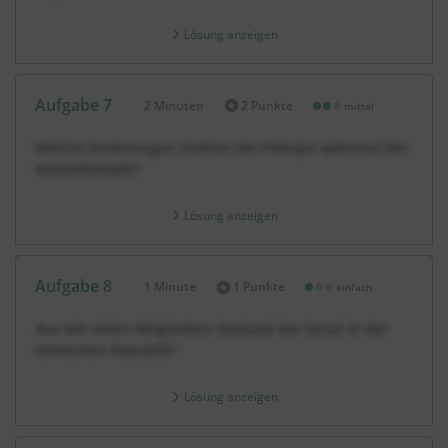
Lösung anzeigen
Aufgabe 7
2 Minuten
2 Punkte
mittel
Dauer:
Welche Forderungen stellten die Plebejer während der
Ständekämpfe?
Lösung anzeigen
Aufgabe 8
1 Minute
1 Punkte
einfach
Dauer:
Aus wie vielen Mitgliedern bestand der Senat in der
römischen Republik?
Lösung anzeigen