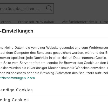
Suchen
Lernen
Preise mit 70 % Rabatt
Wie funktioniert der KI-Tuto
-Einstellungen
senarbeiten und Abiturprüfungen
ind kleine Daten, die von einer Website gesendet und vom Webbrowse
 auf dem Computer des Benutzers gespeichert werden, während der B
 Browser speichert jede Nachricht in einer kleinen Datei namens Cookie
re Seite vom Server anfordern, sendet Ihr Browser das Cookie an den 
ookies wurden als zuverlässiger Mechanismus für Websites entwickelt,
nen zu speichern oder die Browsing-Aktivitäten des Benutzers aufzuze
tzbestimmungen lesen
Kontaktinformat
ptiert:
endige Cookies
hst du’s richtig!
kundenservice@
lehnt:
eting Cookies
klärt
030 / 208 499 6