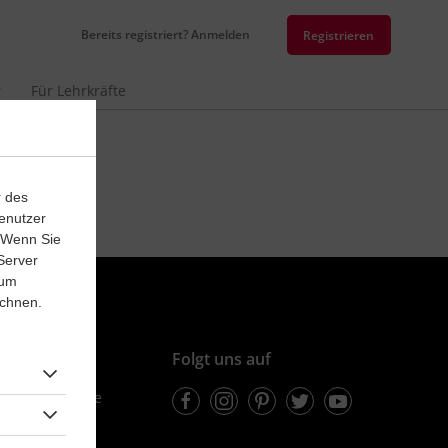
Bereits registriert? Anmelden
Registrieren
r
Für Lehrkräfte
r des
enutzer
. Wenn Sie
Server
 um
ichnen.
ionen
Folgt uns auf
Facebook
Instagram
Pinterest
Twitter
Youtube
learnattack.de
40