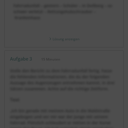
Fahrradunfall – gestern – Schüler – in Dollberg – so
schwer verletzt – Rettungshubschrauber –
Krankenhaus
Lösung anzeigen
Aufgabe 3
15 Minuten
Dauer:
Stelle den Bericht zu dem Fahrradunfall fertig. Fasse
die fehlenden Informationen, die du der folgenden
Aussage des Augenzeugen entnehmen kannst, in drei
Sätzen zusammen. Achte auf die richtige Zeitform.
Text
„Ich bin gerade mit meinem Auto in die Waldstraße
eingebogen und vor mir war der Junge mit seinem
Fahrrad. Plötzlich schleudert er mitten in der Kurve