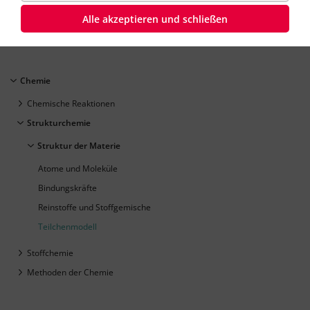
Chemie
Klasse
7
45 Minuten
Dauer:
Alle akzeptieren und schließen
Chemie
Chemische Reaktionen
Strukturchemie
Struktur der Materie
Atome und Moleküle
Bindungskräfte
Reinstoffe und Stoffgemische
Teilchenmodell
Stoffchemie
Methoden der Chemie