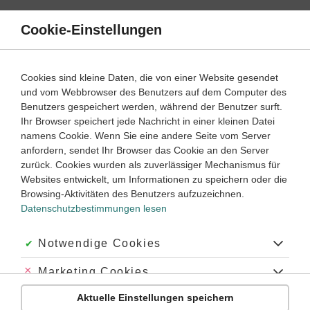
Direkt
zum
Cookie-Einstellungen
Suche
Menü
Inhalt
Klassenarbeiten
Cookies sind kleine Daten, die von einer Website gesendet
und vom Webbrowser des Benutzers auf dem Computer des
Klassenarbeiten und Abiturprüfungen
Benutzers gespeichert werden, während der Benutzer surft.
Ihr Browser speichert jede Nachricht in einer kleinen Datei
namens Cookie. Wenn Sie eine andere Seite vom Server
Klassenarbeit
anfordern, sendet Ihr Browser das Cookie an den Server
Stoffeigenschaften und Teilchenmodell (1)
zurück. Cookies wurden als zuverlässiger Mechanismus für
Websites entwickelt, um Informationen zu speichern oder die
Browsing-Aktivitäten des Benutzers aufzuzeichnen.
Chemie
Klasse
7
25 Minuten
Dauer:
Datenschutzbestimmungen lesen
Akzeptiert:
Notwendige Cookies
Klassenarbeit
Abgelehnt:
Marketing Cookies
Stoffeigenschaften und Teilchenmodell (2)
Aktuelle Einstellungen speichern
Abgelehnt:
Personalisierungs-Cookies