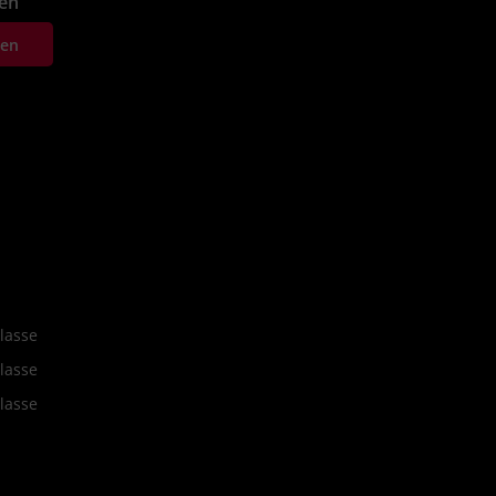
fen
ten
lasse
lasse
lasse