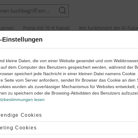
Suchen
Lernen
Preise mit 70 % Rabatt
Wie funktioniert der KI-Tuto
-Einstellungen
imente im Labor
klärt
ind kleine Daten, die von einer Website gesendet und vom Webbrowse
 auf dem Computer des Benutzers gespeichert werden, während der B
 Browser speichert jede Nachricht in einer kleinen Datei namens Cookie
re Seite vom Server anfordern, sendet Ihr Browser das Cookie an den 
ookies wurden als zuverlässiger Mechanismus für Websites entwickelt,
nen zu speichern oder die Browsing-Aktivitäten des Benutzers aufzuze
rimente im Labor – die beliebtesten Themen
Chemie
tzbestimmungen lesen
Arbeiten im chemischen Labor
ptiert:
endige Cookies
‐
7
8
hemie
Klasse
lehnt:
eting Cookies
eg zeigt dir, was du beim Arbeiten
n im chemischen Labor
chen Labor beachten musst. Dafür