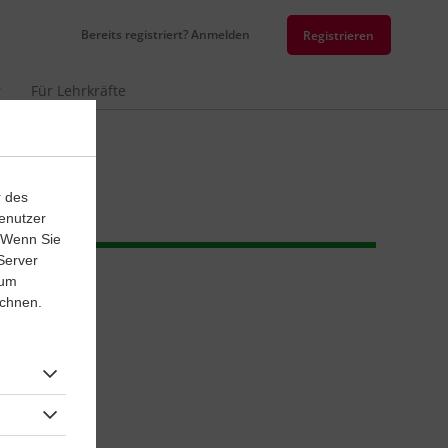
Bereits registriert? Anmelden
Registrieren
r
Für Lehrkräfte
r des
enutzer
. Wenn Sie
Server
 um
ichnen.