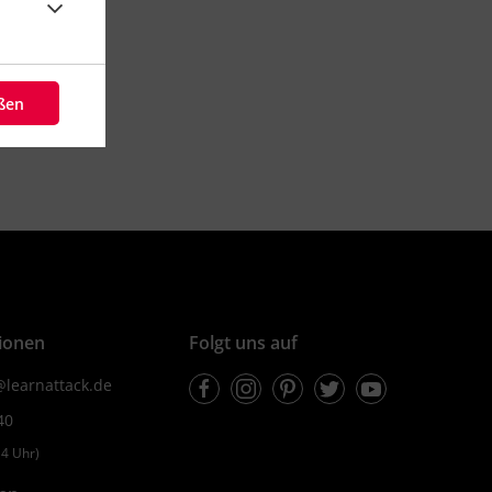
eßen
ionen
Folgt uns auf
Facebook
Instagram
Pinterest
Twitter
Youtube
learnattack.de
40
4 Uhr)