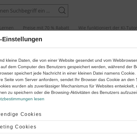
Suchen
Lernen
Preise mit 70 % Rabatt
Wie funktioniert der KI-Tuto
-Einstellungen
chtmetalle
 erklärt
ind kleine Daten, die von einer Website gesendet und vom Webbrowse
 auf dem Computer des Benutzers gespeichert werden, während der B
 Browser speichert jede Nachricht in einer kleinen Datei namens Cookie
re Seite vom Server anfordern, sendet Ihr Browser das Cookie an den 
ookies wurden als zuverlässiger Mechanismus für Websites entwickelt,
nen zu speichern oder die Browsing-Aktivitäten des Benutzers aufzuze
‐
8
7
lle und Nichtmetalle – die beliebtesten The
Chemie
Klasse
tzbestimmungen lesen
Metalle
Wasserstoff - ein Element 
ptiert:
endige Cookies
‐
7
9
hemie
Klasse
Chemie
Klass
lehnt:
eting Cookies
Wasserstoff - ein Element d
lbmetalle
#metallischer Charakter
#Metalle
#Gase
#Knallgasprobe
#Nichtm