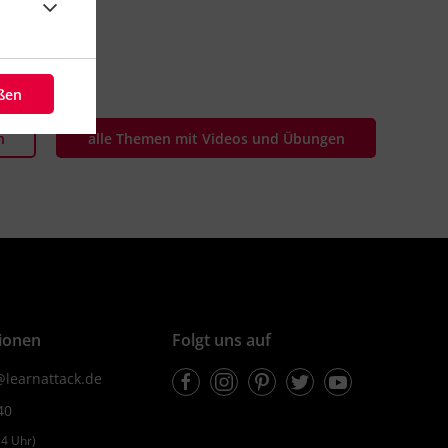
chemische Elemente
gasprobe
eßen
Video
Übung
n
alle Themen mit Videos und Übungen
1
1
ionen
Folgt uns auf
Facebook
Instagram
Pinterest
Twitter
Youtube
learnattack.de
40
4 Uhr)