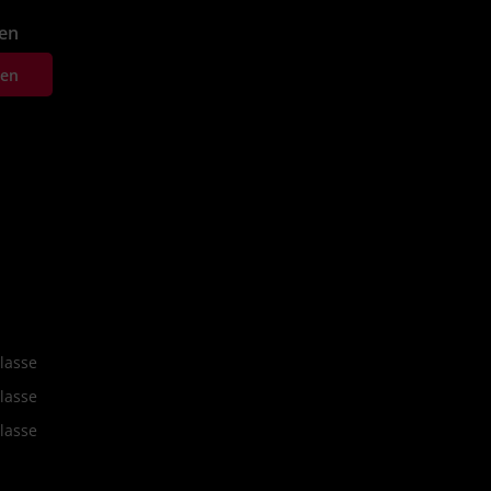
fen
ten
lasse
lasse
lasse