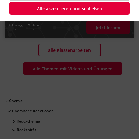
#chemisches Gleichgewicht
#Reaktionsgeschwindigkeit
#Reaktionsgleichung
#stöchiometrischer Faktor
Alle akzeptieren und schließen
#Massenerhaltungsgesetz
#Stöchiometrisches Rechnen
Übung
Video
Jetzt lernen
1
1
alle Klassenarbeiten
alle Themen mit Videos und Übungen
Chemie
Chemische Reaktionen
Redoxchemie
Reaktivität