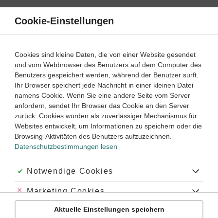
Direkt
zum
Cookie-Einstellungen
Suche
Menü
Inhalt
Reaktivität
Cookies sind kleine Daten, die von einer Website gesendet
Reaktionen in der Chemie einfach erklärt
und vom Webbrowser des Benutzers auf dem Computer des
Benutzers gespeichert werden, während der Benutzer surft.
Ihr Browser speichert jede Nachricht in einer kleinen Datei
8
9
10
Oberstufe
Klassenstufe:
namens Cookie. Wenn Sie eine andere Seite vom Server
anfordern, sendet Ihr Browser das Cookie an den Server
zurück. Cookies wurden als zuverlässiger Mechanismus für
Websites entwickelt, um Informationen zu speichern oder die
Reaktionen in der Chemie – die beliebtesten Themen
Browsing-Aktivitäten des Benutzers aufzuzeichnen.
Datenschutzbestimmungen lesen
‐
9
Chemie
Klasse
Oberstufe
Akzeptiert:
Notwendige Cookies
Stoffumwandlungen
Abgelehnt:
Marketing Cookies
Aktuelle Einstellungen speichern
Abgelehnt:
Personalisierungs-Cookies
#Chemische Reaktion
#Gleichgewichtsreaktion