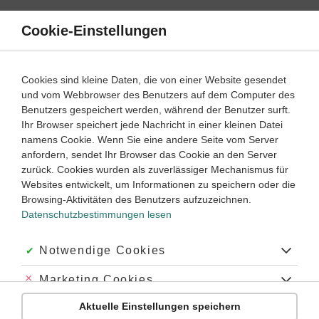
Direkt
zum
Cookie-Einstellungen
Suche
Menü
Inhalt
Klassenarbeiten
Cookies sind kleine Daten, die von einer Website gesendet
und vom Webbrowser des Benutzers auf dem Computer des
Klassenarbeiten und Abiturprüfungen
Benutzers gespeichert werden, während der Benutzer surft.
Ihr Browser speichert jede Nachricht in einer kleinen Datei
namens Cookie. Wenn Sie eine andere Seite vom Server
Klassenarbeit
anfordern, sendet Ihr Browser das Cookie an den Server
Ökosysteme
zurück. Cookies wurden als zuverlässiger Mechanismus für
Websites entwickelt, um Informationen zu speichern oder die
Browsing-Aktivitäten des Benutzers aufzuzeichnen.
Biologie
Klasse
8
30 Minuten
Dauer:
Datenschutzbestimmungen lesen
Akzeptiert:
Notwendige Cookies
Abgelehnt:
Marketing Cookies
Biologie
Cytologie
Aktuelle Einstellungen speichern
Abgelehnt:
Personalisierungs-Cookies