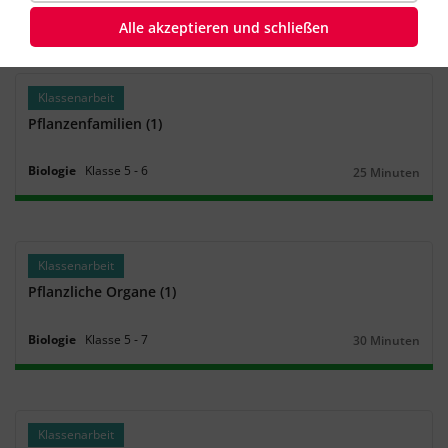
Biologie
Klasse
7
‐
8
30 Minuten
Dauer:
Alle akzeptieren und schließen
Klassenarbeit
Pflanzenfamilien (1)
Biologie
Klasse
5
‐
6
25 Minuten
Dauer:
Klassenarbeit
Pflanzliche Organe (1)
Biologie
Klasse
5
‐
7
30 Minuten
Dauer:
Klassenarbeit