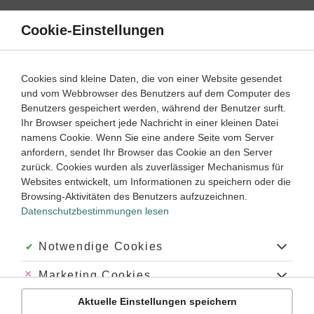
Direkt
zum
Cookie-Einstellungen
Suche
Menü
Inhalt
Blütenpflanzen
Cookies sind kleine Daten, die von einer Website gesendet
und vom Webbrowser des Benutzers auf dem Computer des
Klassenarbeiten und Abiturprüfungen
Benutzers gespeichert werden, während der Benutzer surft.
Ihr Browser speichert jede Nachricht in einer kleinen Datei
namens Cookie. Wenn Sie eine andere Seite vom Server
Klassenarbeit
anfordern, sendet Ihr Browser das Cookie an den Server
Fortpflanzung und Entwicklung bei Pflanzen (1)
zurück. Cookies wurden als zuverlässiger Mechanismus für
Websites entwickelt, um Informationen zu speichern oder die
Browsing-Aktivitäten des Benutzers aufzuzeichnen.
Biologie
Klasse
7
‐
8
30 Minuten
Dauer:
Datenschutzbestimmungen lesen
Akzeptiert:
Notwendige Cookies
Klassenarbeit
Abgelehnt:
Marketing Cookies
Fortpflanzung und Entwicklung bei Pflanzen (2)
Aktuelle Einstellungen speichern
Abgelehnt:
Personalisierungs-Cookies