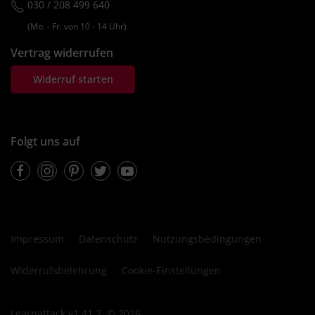
030 / 208 499 640
(Mo. ‐ Fr. von 10 ‐ 14 Uhr)
Vertrag widerrufen
Widerruf starten
Folgt uns auf
Facebook
Instagram
Pinterest
Twitter
Youtube
Impressum
Datenschutz
Nutzungsbedingungen
Widerrufsbelehrung
Cookie-Einstellungen
Learnattack v1.41.2, © 2026