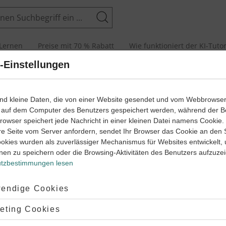
Suchen
Lernen
Preise mit 70 % Rabatt
Wie funktioniert der KI-Tuto
-Einstellungen
wege mit Erklär- und Anleitungsvideos
ind kleine Daten, die von einer Website gesendet und vom Webbrowse
Spanisch
 auf dem Computer des Benutzers gespeichert werden, während der B
 Browser speichert jede Nachricht in einer kleinen Datei namens Cookie
Aussagen mit „no“ verneinen
1
re Seite vom Server anfordern, sendet Ihr Browser das Cookie an den 
panisch
Lernjahr
ookies wurden als zuverlässiger Mechanismus für Websites entwickelt,
nen zu speichern oder die Browsing-Aktivitäten des Benutzers aufzuze
n mit „no“ verneinen
tzbestimmungen lesen
#die Verneinung
#Satz verneinen
#no
#la negación
#spanische Verneinung
ptiert:
endige Cookies
tz verneinen
#die Verneinung
e Verneinung
#la negación
lehnt:
eting Cookies