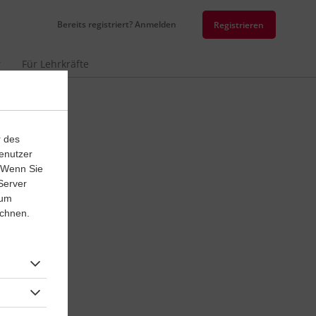
Bereits registriert? Anmelden
Registrieren
r
Für Lehrkräfte
r des
enutzer
. Wenn Sie
Server
 um
ichnen.