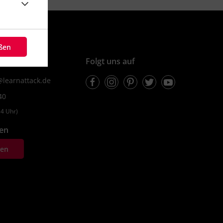
eßen
ionen
Folgt uns auf
Facebook
Instagram
Pinterest
Twitter
Youtube
learnattack.de
40
4 Uhr)
fen
ten