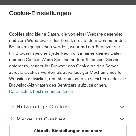
Direkt
zum
Cookie-Einstellungen
Suche
Menü
Inhalt
Verneinung
Cookies sind kleine Daten, die von einer Website gesendet
und vom Webbrowser des Benutzers auf dem Computer des
Klassenarbeiten und Abiturprüfungen
Benutzers gespeichert werden, während der Benutzer surft.
Ihr Browser speichert jede Nachricht in einer kleinen Datei
namens Cookie. Wenn Sie eine andere Seite vom Server
anfordern, sendet Ihr Browser das Cookie an den Server
zurück. Cookies wurden als zuverlässiger Mechanismus für
Websites entwickelt, um Informationen zu speichern oder die
Browsing-Aktivitäten des Benutzers aufzuzeichnen.
Datenschutzbestimmungen lesen
Akzeptiert:
Notwendige Cookies
Unternehmen
Abgelehnt:
Marketing Cookies
Über uns
Aktuelle Einstellungen speichern
Abgelehnt:
Personalisierungs-Cookies
Kontakt