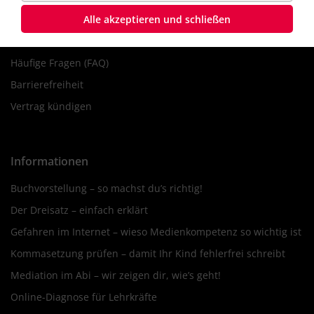
Alle akzeptieren und schließen
Jobs bei uns
Presse
Häufige Fragen (FAQ)
Barrierefreiheit
Vertrag kündigen
Informationen
Buchvorstellung – so machst du’s richtig!
Der Dreisatz – einfach erklärt
Gefahren im Internet – wieso Medienkompetenz so wichtig ist
Kommasetzung prüfen – damit Ihr Kind fehlerfrei schreibt
Mediation im Abi – wir zeigen dir, wie’s geht!
Online-Diagnose für Lehrkräfte