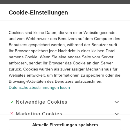
Direkt
zum
Cookie-Einstellungen
Suche
Menü
Inhalt
Schülerlexikon
Cookies sind kleine Daten, die von einer Website gesendet
Latein
1. Lernjahr ‐ Abitur
und vom Webbrowser des Benutzers auf dem Computer des
Benutzers gespeichert werden, während der Benutzer surft.
tū (Pronomen)
Ihr Browser speichert jede Nachricht in einer kleinen Datei
namens Cookie. Wenn Sie eine andere Seite vom Server
anfordern, sendet Ihr Browser das Cookie an den Server
zurück. Cookies wurden als zuverlässiger Mechanismus für
tū
du
ist die 2. Person Singular Nominativ
Websites entwickelt, um Informationen zu speichern oder die
des
Personalpronomens
.
Browsing-Aktivitäten des Benutzers aufzuzeichnen.
Datenschutzbestimmungen lesen
Zugehörige Videos und Aufgaben
Akzeptiert:
Notwendige Cookies
‐
3
4
Abgelehnt:
Marketing Cookies
Latein
Lernjahr
Aktuelle Einstellungen speichern
Abgelehnt:
Personalisierungs-Cookies
Ablativus absolutus (Abl. abs.)