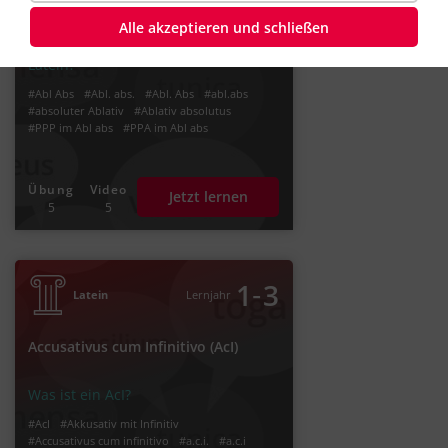
Alle akzeptieren und schließen
Was ist ein Ablativus absolutus in
Latein?
#Abl Abs
#Abl. abs.
#Abl. Abs
#abl.abs
#absoluter Ablativ
#Ablativ absolutus
#PPP im Abl abs
#PPA im Abl abs
Übung
Video
Jetzt lernen
5
5
‐
1
3
Latein
Lernjahr
Accusativus cum Infinitivo (AcI)
Was ist ein AcI?
#AcI
#Akkusativ mit Infinitiv
#Accusativus cum infinitivo
#a.c.i.
#a.c.i