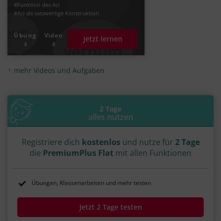
#Funktion des AcI
#AcI als satzwertige Konstruktion
#Zeitverhältnis im AcI
#Präsens Infinitiv
#Infinitiv Präsens Aktiv
Übung
Video
Jetzt lernen
#Infinitiv Präsens Passiv
#Infinitiv Perfekt
4
4
#Infinitiv Perfekt Aktiv
#Infinitiv Perfekt Passiv
#Infinitiv der Gleichzeitigkeit
#Infinitiv der Vorzeitigkeit
mehr Videos und Aufgaben
#Infinitiv der Nachzeitigkeit
#Infinitiv Futur Aktiv
2 Tage
alles nutzen
Registriere dich
kostenlos
und nutze für
2 Tage
die
PremiumPlus Flat
mit allen Funktionen
Übungen, Klassenarbeiten und mehr testen
Jetzt 2 Tage testen