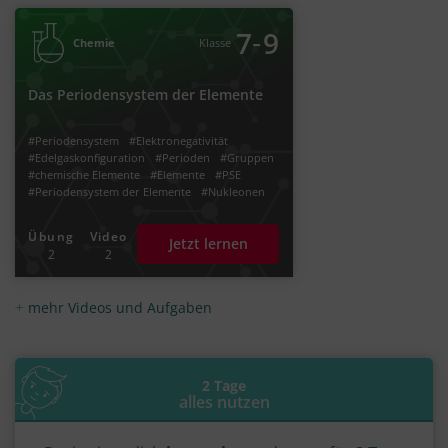
‐
7
9
Chemie
Klasse
Das Periodensystem der Elemente
#Periodensystem
#Elektronegativität
#Edelgaskonfiguration
#Perioden
#Gruppen
#chemische Elemente
#Elemente
#PSE
#Periodensystem der Elemente
#Nukleonen
#Protonen
#Neutronen
#Elektronen
#Hauptgruppen
#Chemisches Element
Übung
Video
Jetzt lernen
#Protonenzahl
#chemisches Symbol
2
2
#Ordnungszahl
#Atommasse
#Massenzahl
#Atomkern
#Kernladungszahl
#Schalen
#Elektronenschalen
#Valenzschale
mehr Videos und Aufgaben
#Valenzelektronen
#Nebengruppen
#Atomradius
2 Tage
alles nutzen