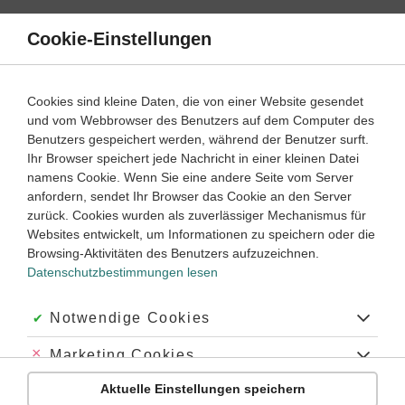
Direkt
zum
Cookie-Einstellungen
Suche
Menü
Inhalt
Schülerlexikon
Cookies sind kleine Daten, die von einer Website gesendet
Chemie
5. Klasse ‐ Abitur
und vom Webbrowser des Benutzers auf dem Computer des
Benutzers gespeichert werden, während der Benutzer surft.
Reinelemente
Ihr Browser speichert jede Nachricht in einer kleinen Datei
namens Cookie. Wenn Sie eine andere Seite vom Server
anfordern, sendet Ihr Browser das Cookie an den Server
zurück. Cookies wurden als zuverlässiger Mechanismus für
Chemische Elemente
, die aus
Atomen
mit einheitlicher
Websites entwickelt, um Informationen zu speichern oder die
Massenzahl bestehen. Sie umfassen die 20 Elemente
Browsing-Aktivitäten des Benutzers aufzuzeichnen.
Aluminium
,
Arsen
,
Beryllium
,
Bismut
, Caesium, Cobalt,
Datenschutzbestimmungen lesen
Fluor
,
Gold
, Holmium,
Iod
,
Mangan
,
Natrium
, Niob,
Phosphor
, Praseodym, Rhodium, Scandium, Terbium,
Thulium und Yttrium.
Akzeptiert:
Notwendige Cookies
Abgelehnt:
Marketing Cookies
Schlagworte
Aktuelle Einstellungen speichern
Abgelehnt:
Personalisierungs-Cookies