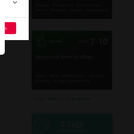
#Dünger
#Düngemittel
#Mineraldünger
#Nitrat
#Phosphat
#Kalium
#Agrarchemie
#Lebensmittelchemie
‐
10
7
Klasse
Chemie
Video
Übung
eßen
Jetzt lernen
2
1
Säuren und Basen im Alltag
‐
7
10
Chemie
Klasse
Säuren und Basen im Alltag
#Lauge
#pH-Wert
#acidität
#Neutralisation
#Base
#Säure
#Wasserhärte
#Säure
#Base
#Neutralisation
#acidität
#pH-Wert
#Lauge
#Wasserhärte
Video
Übung
mehr Videos und Aufgaben
Jetzt lernen
3
3
2 Tage
alles nutzen