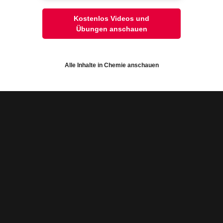
lehnt:
onalisierungs-Cookies
Video
Übung
Jetzt lernen
Kostenlos Videos und
2
1
#Heizgas
#Petrochemie
Übungen anschauen
Alle akzeptieren und schli
elle Einstellungen speichern
Alle Inhalte in Chemie anschauen