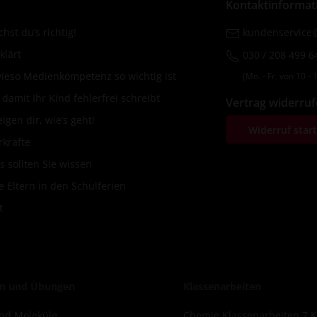
Kontaktinformat
hst du’s richtig!
kundenservice@
klärt
030 / 208 499 6
wieso Medienkompetenz so wichtig ist
(Mo. ‐ Fr. von 10 ‐ 1
amit Ihr Kind fehlerfrei schreibt
Vertrag widerru
igen dir, wie’s geht!
Widerruf star
rkräfte
s sollten Sie wissen
 Eltern in den Schulferien
t
n und Übungen
Klassenarbeiten
nd Moleküle
Chemie Klassenarbeiten 7 K