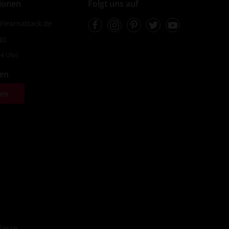
ionen
Folgt uns auf
Facebook
Instagram
Pinterest
Twitter
Youtube
learnattack.de
40
4 Uhr)
fen
ten
lasse