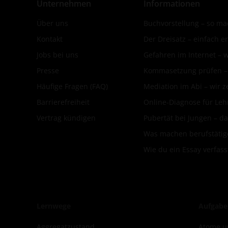
Unternehmen
Informationen
Über uns
Buchvorstellung – so mac
Kontakt
Der Dreisatz – einfach er
Jobs bei uns
Gefahren im Internet – 
Presse
Kommasetzung prüfen – d
Häufige Fragen (FAQ)
Mediation im Abi – wir ze
Barrierefreiheit
Online-Diagnose für Leh
Vertrag kündigen
Pubertät bei Jungen – da
Was machen berufstätige
Wie du ein Essay verfass
Lernwege
Aufgabe
Aggregatzustand
Atome u